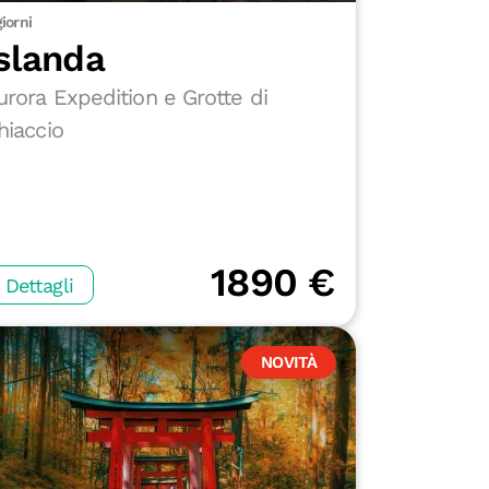
giorni
slanda
urora Expedition e Grotte di
hiaccio
1890 €
Dettagli
NOVITÀ