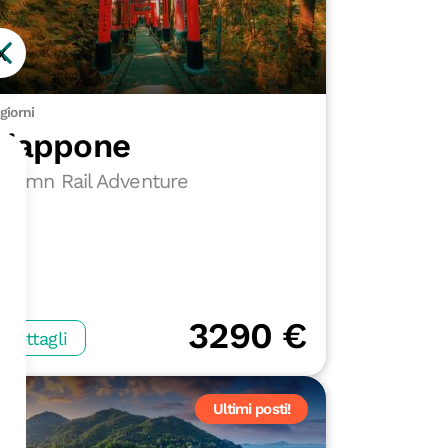
X
 giorni
Giappone
utumn Rail Adventure
3290 €
Dettagli
Ultimi posti!