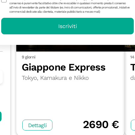
consenso è puramente facoltativo oltre che revocabile in qualsiasi momento presta il consenso
all’invio di newsletter da parte del titolare (es. invio di comunicazioni, offerte promozionali, iniziative
commerciali dedicate alla clientela, materiale pubblicitario a mezzo mail)
Iscriviti
9 giorni
14
Giappone Express
Tokyo, Kamakura e Nikko
d
2690 €
Dettagli