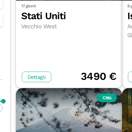
17 giorni
8 
Stati Uniti
I
Vecchio West
A
G
3490 €
Dettagli
Città