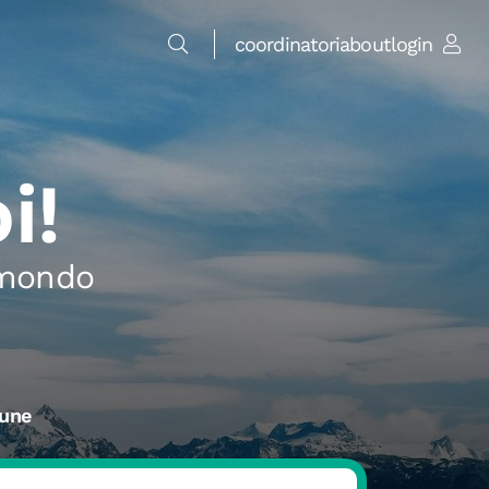
coordinatori
about
login
i!
l mondo
une