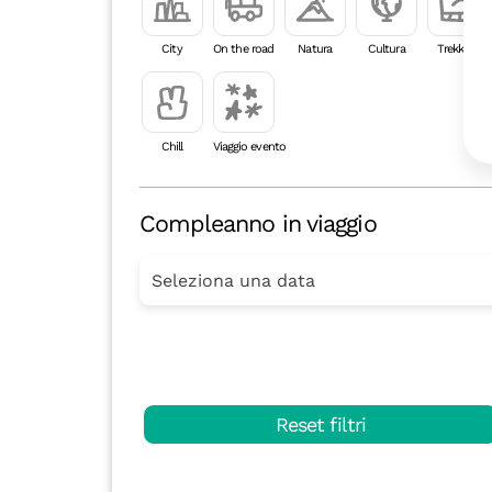
City
On the road
Natura
Cultura
Trekking
Chill
Viaggio evento
Compleanno in viaggio
Reset filtri