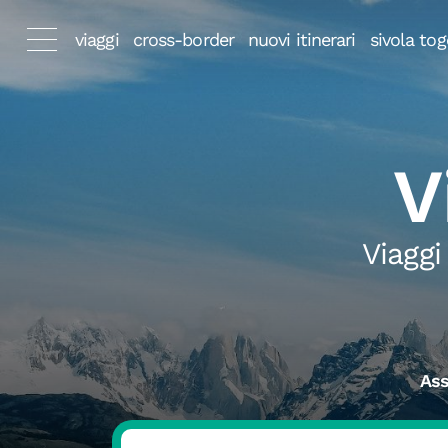
viaggi
cross-border
nuovi itinerari
sivola tog
V
Viaggi
Ass