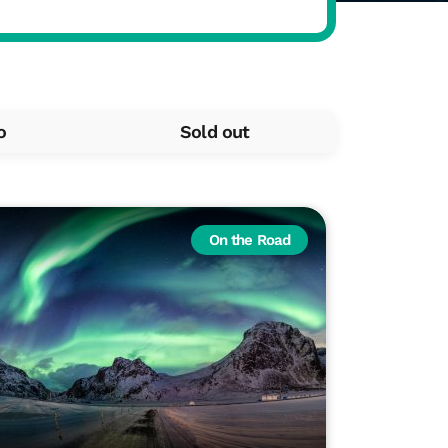
o
Sold out
On the Road