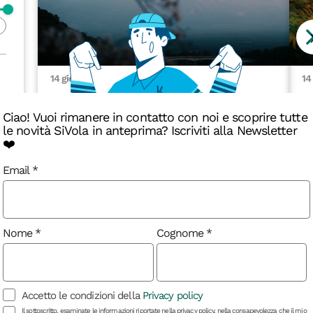
14 giorni
14
Giappone Winter:
Ciao! Vuoi rimanere in contatto con noi e scoprire tutte
Rail Adventure
A
le novità SiVola in anteprima? Iscriviti alla Newsletter
❤️
Email
3290 €
Nome
Cognome
Dettagli
Ultimi posti!
Accetto le condizioni della
Privacy policy
Il sottoscritto, esaminate le informazioni riportate nella privacy policy, nella consapevolezza che il mio