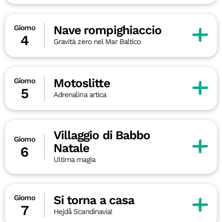
Nave rompighiaccio
Giorno
4
Gravità zero nel Mar Baltico
Motoslitte
Giorno
5
Adrenalina artica
Villaggio di Babbo
Giorno
Natale
6
Ultima magia
Si torna a casa
Giorno
7
Hejdå Scandinavia!