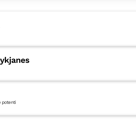
a
eykjanes
e potenti