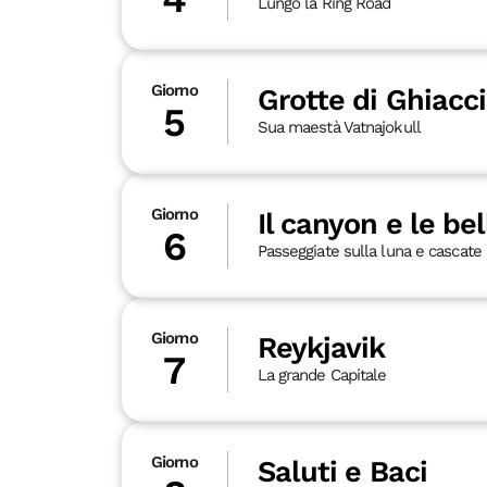
Lungo la Ring Road
Giorno
Grotte di Ghiacc
5
Sua maestà Vatnajokull
Giorno
Il canyon e le be
6
Passeggiate sulla luna e cascate
Giorno
Reykjavik
7
La grande Capitale
Giorno
Saluti e Baci