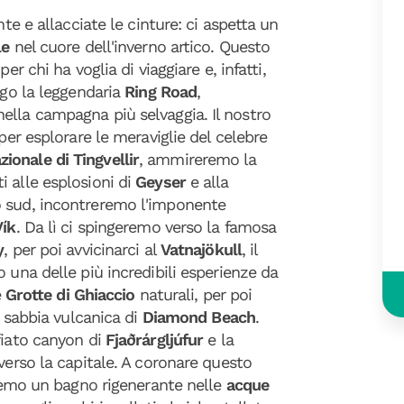
nte e allacciate le cinture: ci aspetta un
le
nel cuore dell'inverno artico. Questo
er chi ha voglia di viaggiare e, infatti,
ngo la leggendaria
Ring Road
,
ella campagna più selvaggia. Il nostro
per esplorare le meraviglie del celebre
ionale di Tingvellir
, ammireremo la
i alle esplosioni di
Geyser
e alla
o sud, incontreremo l'imponente
Vík
. Da lì ci spingeremo verso la famosa
y
, per poi avvicinarci al
Vatnajökull
, il
 una delle più incredibili esperienze da
e
Grotte di Ghiaccio
naturali, per poi
a sabbia vulcanica di
Diamond Beach
.
fiato canyon di
Fjaðrárgljúfur
e la
 verso la capitale. A coronare questo
leremo un bagno rigenerante nelle
acque