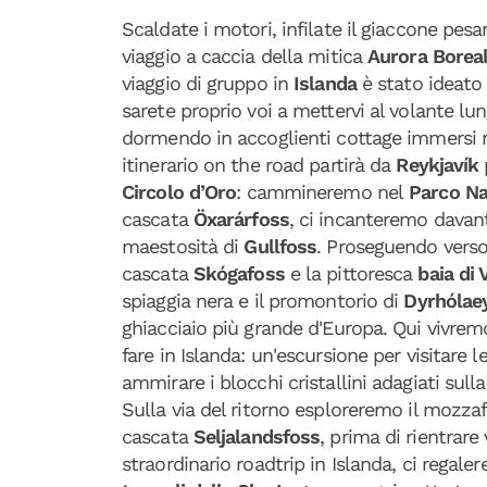
Scaldate i motori, infilate il giaccone pesa
viaggio a caccia della mitica
Aurora Borea
viaggio di gruppo in
Islanda
è stato ideato p
sarete proprio voi a mettervi al volante lu
dormendo in accoglienti cottage immersi n
itinerario on the road partirà da
Reykjavík
Circolo d’Oro
: cammineremo nel
Parco Naz
cascata
Öxarárfoss
, ci incanteremo davant
maestosità di
Gullfoss
. Proseguendo vers
cascata
Skógafoss
e la pittoresca
baia di 
spiaggia nera e il promontorio di
Dyrhólae
ghiacciaio più grande d'Europa. Qui vivremo
fare in Islanda: un'escursione per visitare l
ammirare i blocchi cristallini adagiati sull
Sulla via del ritorno esploreremo il mozza
cascata
Seljalandsfoss
, prima di rientrare
straordinario roadtrip in Islanda, ci rega