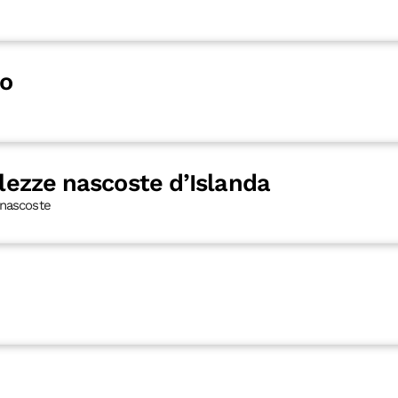
io
llezze nascoste d’Islanda
 nascoste