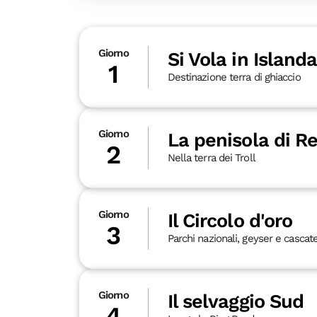
Giorno
Si Vola in Island
1
Destinazione terra di ghiaccio
Giorno
La penisola di R
2
Nella terra dei Troll
Giorno
Il Circolo d'oro
3
Parchi nazionali, geyser e cascat
Giorno
Il selvaggio Sud
4