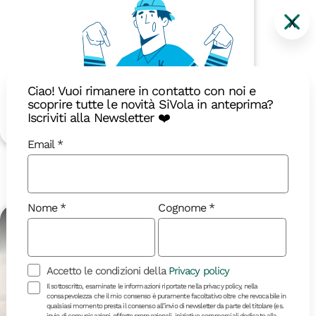
X
Ciao! Vuoi rimanere in contatto con noi e
scoprire tutte le novità SiVola in anteprima?
1890 €
Iscriviti alla Newsletter ❤️
Dettagli
Email
Ottobre 2026
Nome
Cognome
18-40
Accetto le condizioni della
Privacy policy
Il sottoscritto, esaminate le informazioni riportate nella privacy policy, nella
consapevolezza che il mio consenso è puramente facoltativo oltre che revocabile in
qualsiasi momento presta il consenso all’invio di newsletter da parte del titolare (es.
invio di comunicazioni, offerte promozionali, iniziative commerciali dedicate alla