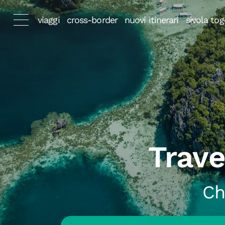
viaggi
cross-border
nuovi itinerari
sivola tog
Trav
Ch