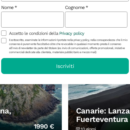
Egitto: Avventu
1890 €
Nome
Cognome
11 giorni
Accetto le condizioni della
Privacy policy
Il sottoscritto, esaminate le informazioni riportate nella privacy policy, nella consapevolezza che il mio
consenso è puramente facoltativo oltre che revocabile in qualsiasi momento presta il consenso
all’invio di newsletter da parte del titolare (es. invio di comunicazioni, offerte promozionali, iniziative
commerciali dedicate alla clientela, materiale pubblicitario a mezzo mail)
Iscriviti
ona,
Canarie: Lanza
Fuerteventura
1990 €
10 giorni