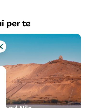
i per te
X