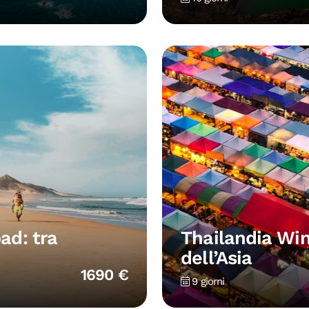
ad: tra
Thailandia Win
dell’Asia
1690 €
9 giorni