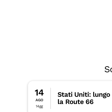
S
14
Stati Uniti: lungo
AGO
la Route 66
14gg