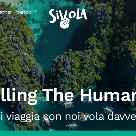
ether
periodi
elling The Huma
i viaggia con noi vola davve