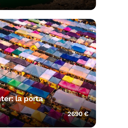
ter: la porta
2690 €