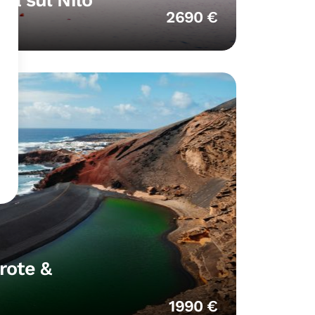
ra sul Nilo
2690 €
rote &
1990 €