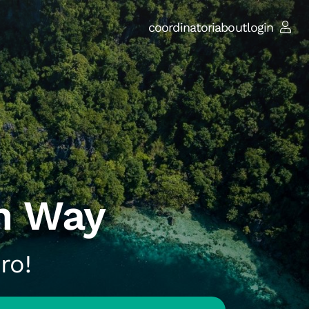
coordinatori
about
login
n Way
ro!