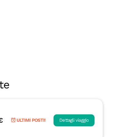
te
€
ULTIMI POSTI!
Dettagli viaggio