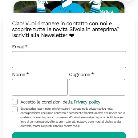
Natura
Ciao! Vuoi rimanere in contatto con noi e
scoprire tutte le novità SiVola in anteprima?
Iscriviti alla Newsletter ❤️
Email
Nome
Cognome
11 giorni
Uganda
Gorilla Expedition
Accetto le condizioni della
Privacy policy
Il sottoscritto, esaminate le informazioni riportate nella privacy policy, nella
consapevolezza che il mio consenso è puramente facoltativo oltre che revocabile in
qualsiasi momento presta il consenso all’invio di newsletter da parte del titolare (es.
invio di comunicazioni, offerte promozionali, iniziative commerciali dedicate alla
clientela, materiale pubblicitario a mezzo mail)