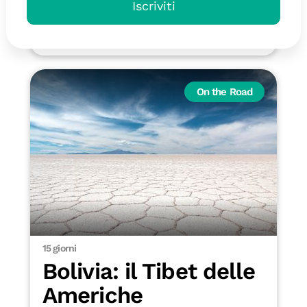
Iscriviti
4990 €
Dettagli
On the Road
15 giorni
Bolivia: il Tibet delle
Americhe