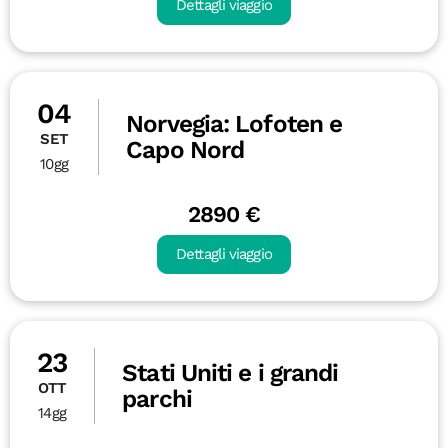
Dettagli viaggio
04
Norvegia: Lofoten e
SET
Capo Nord
10gg
2890 €
Dettagli viaggio
23
Stati Uniti e i grandi
OTT
parchi
14gg