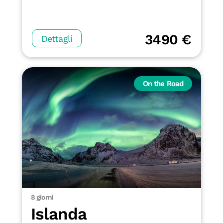
3490 €
Dettagli
On the Road
8 giorni
Islanda