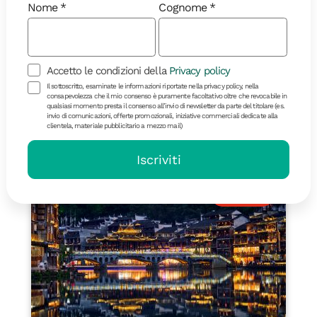
Nome
Cognome
Accetto le condizioni della
Privacy policy
Il sottoscritto, esaminate le informazioni riportate nella privacy policy, nella
consapevolezza che il mio consenso è puramente facoltativo oltre che revocabile in
qualsiasi momento presta il consenso all’invio di newsletter da parte del titolare (es.
invio di comunicazioni, offerte promozionali, iniziative commerciali dedicate alla
2990 €
clientela, materiale pubblicitario a mezzo mail)
Dettagli
Iscriviti
NOVITÀ