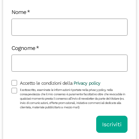
Nome
Cognome
Accetto le condizioni della
Privacy policy
Il sottoscritto, esaminate le informazioni riportate nella privacy policy, nella
consapevolezza che il mio consenso è puramente facoltativo oltre che revocabile in
qualsiasi momento presta il consenso all’invio di newsletter da parte del titolare (es.
invio di comunicazioni, offerte promozionali, iniziative commerciali dedicate alla
clientela, materiale pubblicitario a mezzo mail)
Iscriviti