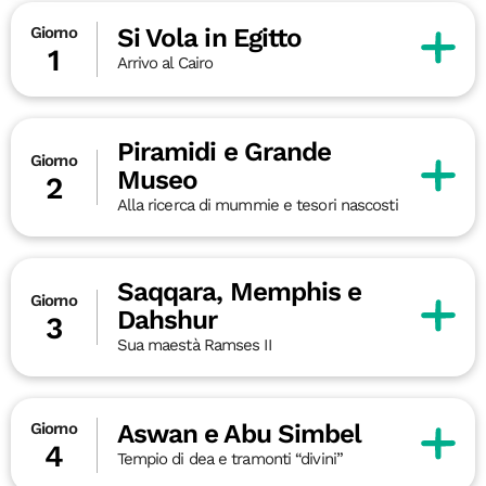
Si Vola in Egitto
Giorno
1
Arrivo al Cairo
Piramidi e Grande
Giorno
Museo
2
Alla ricerca di mummie e tesori nascosti
Saqqara, Memphis e
Giorno
Dahshur
3
Sua maestà Ramses II
Aswan e Abu Simbel
Giorno
4
Tempio di dea e tramonti “divini”