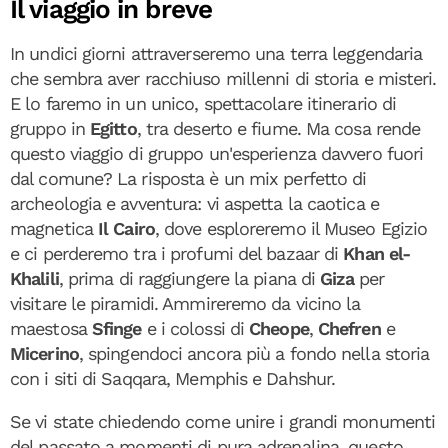
Il viaggio in breve
In undici giorni attraverseremo una terra leggendaria
che sembra aver racchiuso millenni di storia e misteri.
E lo faremo in un unico, spettacolare itinerario di
gruppo in
Egitto
, tra deserto e fiume. Ma cosa rende
questo viaggio di gruppo un'esperienza davvero fuori
dal comune? La risposta è un mix perfetto di
archeologia e avventura: vi aspetta la caotica e
magnetica
Il Cairo
, dove esploreremo il Museo Egizio
e ci perderemo tra i profumi del bazaar di
Khan el-
Khalili
, prima di raggiungere la piana di
Giza
per
visitare le piramidi. Ammireremo da vicino la
maestosa
Sfinge
e i colossi di
Cheope
,
Chefren
e
Micerino
, spingendoci ancora più a fondo nella storia
con i siti di Saqqara, Memphis e Dahshur.
Se vi state chiedendo come unire i grandi monumenti
del passato a momenti di pura adrenalina, questo