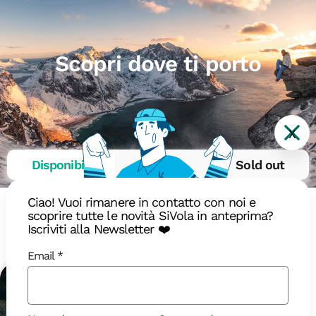
Scopri dove ti porto
X
Disponibili
In arrivo
Sold out
Ciao! Vuoi rimanere in contatto con noi e
scoprire tutte le novità SiVola in anteprima?
Iscriviti alla Newsletter ❤️
Ottobre 2026
Email
Viaggio Evento
18-40