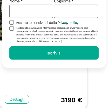
Nome
Cognome
Accetto le condizioni della
Privacy policy
Il sottoscritto, esaminate le informazioni riportate nella privacy policy, nella
consapevolezza che il mio consenso è puramente facoltativo oltre che revocabile in
qualsiasi momento presta il consenso all’invio di newsletter da parte del titolare (es.
invio di comunicazioni, offerte promozionali, iniziative commerciali dedicate alla
clientela, materiale pubblicitario a mezzo mail)
13 giorni | in partenza il 27/10
India del Nord
Iscriviti
Speciale Yoga Tour con Meg
3190 €
Dettagli