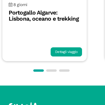
8 giorni
Fuerteventura On the Road:
tra oceano e deserto
Dettagli viaggio