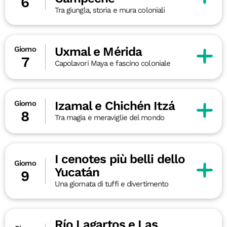
6
Tra giungla, storia e mura coloniali
Uxmal e Mérida
Giorno
7
Capolavori Maya e fascino coloniale
Izamal e Chichén Itzá
Giorno
8
Tra magia e meraviglie del mondo
I cenotes più belli dello
Giorno
Yucatán
9
Una giornata di tuffi e divertimento
Río Lagartos e Las