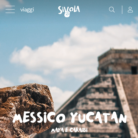
viaggi
Messico Yucatán
Maya e Caraibi