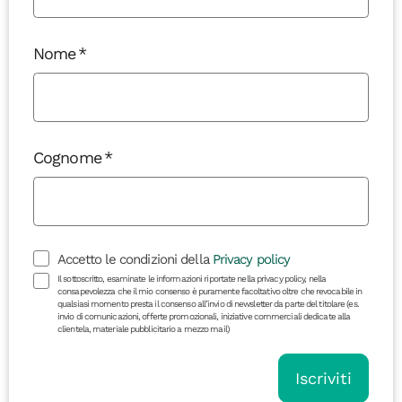
Nome
Cognome
Accetto le condizioni della
Privacy policy
Il sottoscritto, esaminate le informazioni riportate nella privacy policy, nella
consapevolezza che il mio consenso è puramente facoltativo oltre che revocabile in
qualsiasi momento presta il consenso all’invio di newsletter da parte del titolare (es.
invio di comunicazioni, offerte promozionali, iniziative commerciali dedicate alla
clientela, materiale pubblicitario a mezzo mail)
Iscriviti