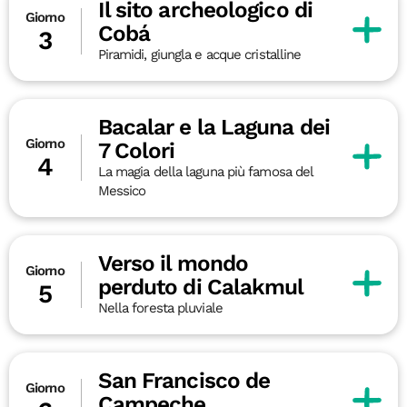
Il sito archeologico di
Giorno
Cobá
3
Piramidi, giungla e acque cristalline
Bacalar e la Laguna dei
Giorno
7 Colori
4
La magia della laguna più famosa del
Messico
Verso il mondo
Giorno
perduto di Calakmul
5
Nella foresta pluviale
San Francisco de
Giorno
Campeche