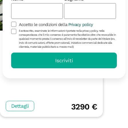
Accetto le condizioni della
Privacy policy
Il sottoscritto, esaminate le informazioni riportate nella privacy policy, nella
consapevolezza che il mio consenso è puramente facoltativo oltre che revocabile in
16 giorni | in partenza il 30/12
qualsiasi momento presta il consenso all’invio di newsletter da parte del titolare (es.
Vietnam On the
invio di comunicazioni, offerte promozionali, iniziative commerciali dedicate alla
clientela, materiale pubblicitario a mezzo mail)
Road
Iscriviti
Da Sud a Nord
3290 €
Dettagli