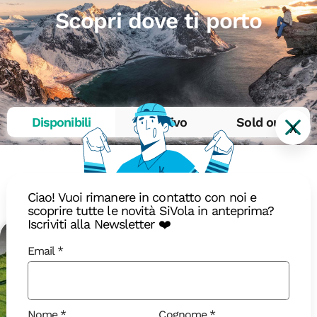
Scopri dove ti porto
Disponibili
In arrivo
Sold out
X
Dicembre 2026
Ciao! Vuoi rimanere in contatto con noi e
scoprire tutte le novità SiVola in anteprima?
Iscriviti alla Newsletter ❤️
On the Road
18-40
Email
Nome
Cognome