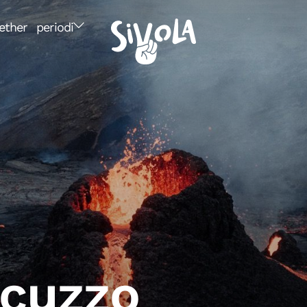
ether
periodi
acuzzo