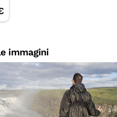
€
lle immagini