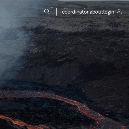
coordinatori
about
login