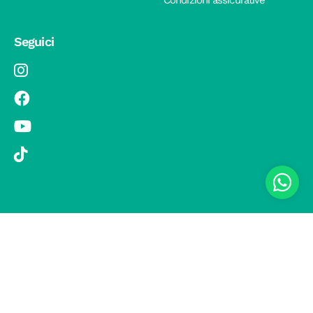
Condizioni assicurative
Seguici
© 2019 Si Vola s.r.l. - Socio Unico - C.F./P.IVA 08326410720 - Via
Pietro Andrea Saccardo 9, 20134 Milano - capitale sociale versato
1.000.000,00 € - SCIA Protocollo n. 33779 del 25 Luglio 2019 -
Regione Puglia L.r. 15 novembre 2007, n. 34 come modificata dalla
L.r. 18 febbraio 2014 n. 6; L. n. 241/1990, art. 19 – Fondo di Garanzia