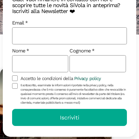
scoprire tutte le novità SiVola in anteprima?
Iscriviti alla Newsletter ❤️
Email
Disponibili
In arrivo
Sold out
Nome
Cognome
Ottobre 2026
NOVITÀ
Accetto le condizioni della
Privacy policy
18-40
Il sottoscritto, esaminate le informazioni riportate nella privacy policy, nella
consapevolezza che il mio consenso è puramente facoltativo oltre che revocabile in
qualsiasi momento presta il consenso all’invio di newsletter da parte del titolare (es.
invio di comunicazioni, offerte promozionali, iniziative commerciali dedicate alla
clientela, materiale pubblicitario a mezzo mail)
Iscriviti