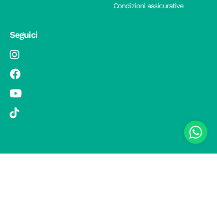
Condizioni assicurative
Seguici
© 2019 Si Vola s.r.l. - Socio Unico - C.F./P.IVA 08326410720 - Via
Pietro Andrea Saccardo 9, 20134 Milano - capitale sociale versato
1.000.000,00 € - SCIA Protocollo n. 33779 del 25 Luglio 2019 -
Regione Puglia L.r. 15 novembre 2007, n. 34 come modificata dalla