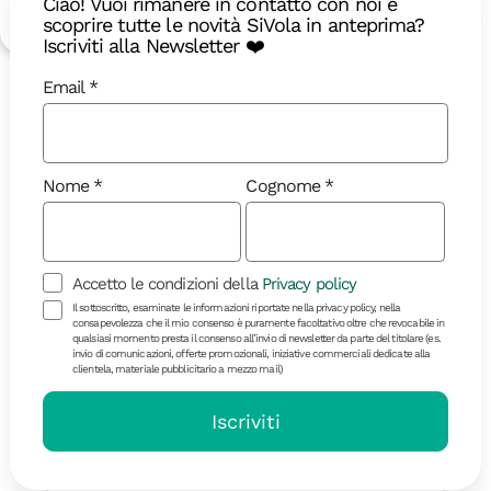
Ciao! Vuoi rimanere in contatto con noi e
2490 €
Dettagli
scoprire tutte le novità SiVola in anteprima?
Iscriviti alla Newsletter ❤️
Email
Dicembre 2026
Avventura
Nome
Cognome
18-40
Accetto le condizioni della
Privacy policy
Il sottoscritto, esaminate le informazioni riportate nella privacy policy, nella
consapevolezza che il mio consenso è puramente facoltativo oltre che revocabile in
qualsiasi momento presta il consenso all’invio di newsletter da parte del titolare (es.
invio di comunicazioni, offerte promozionali, iniziative commerciali dedicate alla
clientela, materiale pubblicitario a mezzo mail)
Iscriviti
6 giorni | in partenza il 21/12
Lapponia