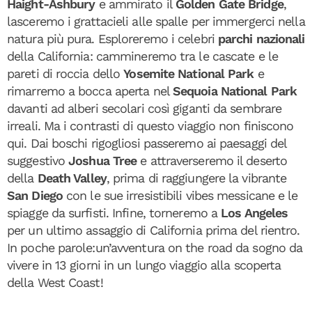
Haight-Ashbury
e ammirato il
Golden
Gate
Bridge
,
lasceremo i grattacieli alle spalle per immergerci nella
natura più pura. Esploreremo i celebri
parchi nazionali
della California: cammineremo tra le cascate e le
pareti di roccia dello
Yosemite National Park
e
rimarremo a bocca aperta nel
Sequoia National Park
davanti ad alberi secolari così giganti da sembrare
irreali. Ma i contrasti di questo viaggio non finiscono
qui. Dai boschi rigogliosi passeremo ai paesaggi del
suggestivo
Joshua Tree
e attraverseremo il deserto
della
Death Valley
, prima di raggiungere la vibrante
San Diego
con le sue irresistibili vibes messicane e le
spiagge da surfisti. Infine, torneremo a
Los Angeles
per un ultimo assaggio di California prima del rientro.
In poche parole:un’avventura on the road da sogno da
vivere in 13 giorni in un lungo viaggio alla scoperta
della West Coast!