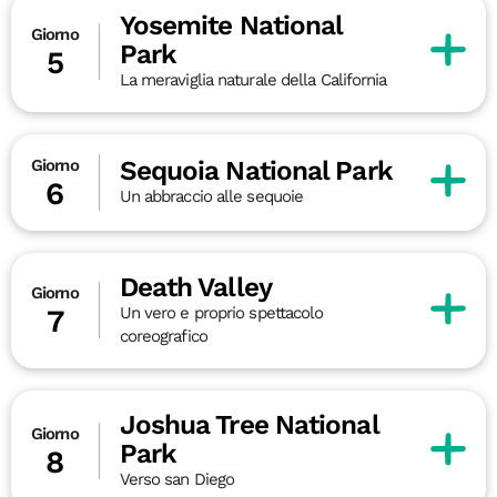
Yosemite National
Giorno
Park
5
La meraviglia naturale della California
Sequoia National Park
Giorno
6
Un abbraccio alle sequoie
Death Valley
Giorno
Un vero e proprio spettacolo
7
coreografico
Joshua Tree National
Giorno
Park
8
Verso san Diego