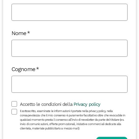
Nome
Cognome
Accetto le condizioni della
Privacy policy
Il sottoscritto, esaminate le informazioni riportate nella privacy policy, nella
consapevolezza che il mio consenso è puramente facoltativo oltre che revocabile in
qualsiasi momento presta il consenso all’invio di newsletter da parte del titolare (es.
invio di comunicazioni, offerte promozionali, iniziative commerciali dedicate alla
clientela, materiale pubblicitario a mezzo mail)