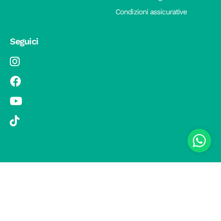
Condizioni assicurative
Seguici
© 2019 Si Vola s.r.l. - Socio Unico - C.F./P.IVA 08326410720 - Via
Pietro Andrea Saccardo 9, 20134 Milano - capitale sociale versato
1.000.000,00 € - SCIA Protocollo n. 33779 del 25 Luglio 2019 -