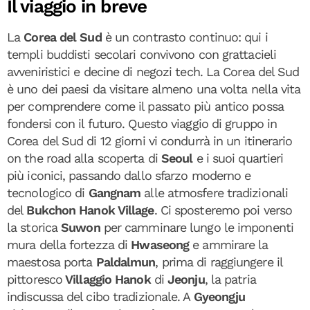
Il viaggio in breve
La
Corea del Sud
è un contrasto continuo: qui i
templi buddisti secolari convivono con grattacieli
avveniristici e decine di negozi tech. La Corea del Sud
è uno dei paesi da visitare almeno una volta nella vita
per comprendere come il passato più antico possa
fondersi con il futuro. Questo viaggio di gruppo in
Corea del Sud di 12 giorni vi condurrà in un itinerario
on the road alla scoperta di
Seoul
e i suoi quartieri
più iconici, passando dallo sfarzo moderno e
tecnologico di
Gangnam
alle atmosfere tradizionali
del
Bukchon Hanok Village
. Ci sposteremo poi verso
la storica
Suwon
per camminare lungo le imponenti
mura della fortezza di
Hwaseong
e ammirare la
maestosa porta
Paldalmun
, prima di raggiungere il
pittoresco
Villaggio Hanok
di
Jeonju
, la patria
indiscussa del cibo tradizionale. A
Gyeongju