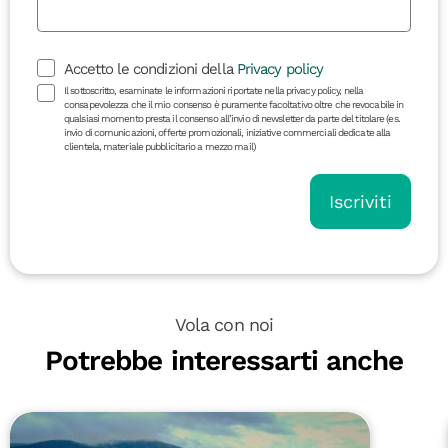
Accetto le condizioni della
Privacy policy
Il sottoscritto, esaminate le informazioni riportate nella privacy policy, nella
consapevolezza che il mio consenso è puramente facoltativo oltre che revocabile in
qualsiasi momento presta il consenso all’invio di newsletter da parte del titolare (es.
invio di comunicazioni, offerte promozionali, iniziative commerciali dedicate alla
clientela, materiale pubblicitario a mezzo mail)
Iscriviti
Vola con noi
Potrebbe interessarti anche