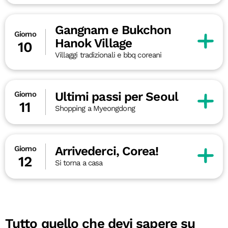
Gangnam e Bukchon
Giorno
Hanok Village
10
Villaggi tradizionali e bbq coreani
Ultimi passi per Seoul
Giorno
11
Shopping a Myeongdong
Arrivederci, Corea!
Giorno
12
Si torna a casa
Tutto quello che devi sapere su