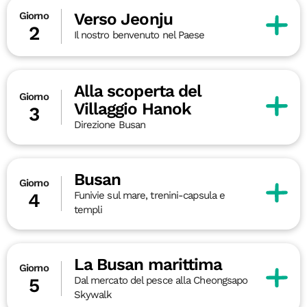
Verso Jeonju
Giorno
2
Il nostro benvenuto nel Paese
Alla scoperta del
Giorno
Villaggio Hanok
3
Direzione Busan
Busan
Giorno
Funivie sul mare, trenini-capsula e
4
templi
La Busan marittima
Giorno
Dal mercato del pesce alla Cheongsapo
5
Skywalk