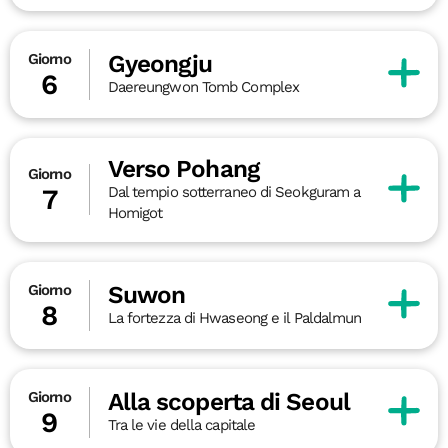
Gyeongju
Giorno
6
Daereungwon Tomb Complex
Verso Pohang
Giorno
Dal tempio sotterraneo di Seokguram a
7
Homigot
Suwon
Giorno
8
La fortezza di Hwaseong e il Paldalmun
Alla scoperta di Seoul
Giorno
9
Tra le vie della capitale