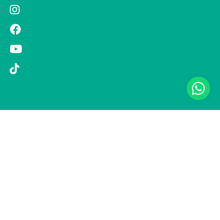
© 2019 Si Vola s.r.l. - Socio Unico - C.F./P.IVA 08326410720 - Via
Pietro Andrea Saccardo 9, 20134 Milano - capitale sociale versato
1.000.000,00 € - SCIA Protocollo n. 33779 del 25 Luglio 2019 -
Regione Puglia L.r. 15 novembre 2007, n. 34 come modificata dalla
L.r. 18 febbraio 2014 n. 6; L. n. 241/1990, art. 19 – Fondo di Garanzia
n° A/229.2626/2/2019/R - Copertura assicurativa con Compagnia
UNIPOLSAI 1/10346/319/176473762 -
Privacy policy
-
Preferenze
cookie
-
Informativa clienti