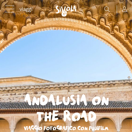
viaggi
Andalusia on
the road
Viaggio fotografico con FUJIFILM