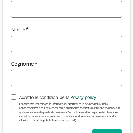
Nome
Cognome
Accetto le condizioni della
Privacy policy
Il sottoscritto, esaminate le informazioni riportate nella privacy policy, nella
consapevolezza che il mio consenso è puramente facoltativo oltre che revocabile in
qualsiasi momento presta il consenso all’invio di newsletter da parte del titolare (es.
invio di comunicazioni, offerte promozionali, iniziative commerciali dedicate alla
clientela, materiale pubblicitario a mezzo mail)