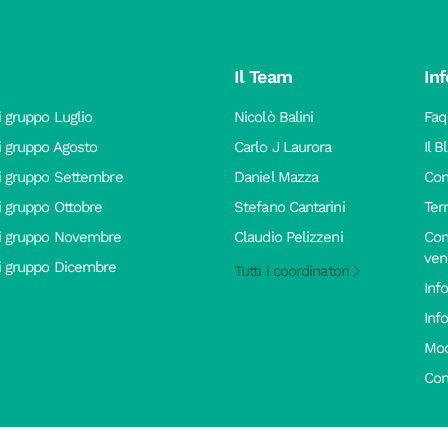
Il Team
Inf
i gruppo Luglio
Nicolò Balini
Faq
di gruppo Agosto
Carlo J Laurora
Il B
di gruppo Settembre
Daniel Mazza
Con
di gruppo Ottobre
Stefano Cantarini
Ter
di gruppo Novembre
Claudio Pelizzeni
Con
vend
di gruppo Dicembre
Tutti i coordinatori
Inf
Inf
Mod
Con