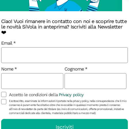
Ciao! Vuoi rimanere in contatto con noi e scoprire tutte
le novità SiVola in anteprima? Iscriviti alla Newsletter
❤️
Email
mano, racconta la quotidianità
tive. Il suo approccio istintivo indaga
 di situazioni prevalentemente
Nome
Cognome
te tra frammenti dell’ordinario,
i. Insieme a Valeria Tofanelli è autore
, edito da Eyeshot nel 2021. Dal 2023
Accetto le condizioni della
Privacy policy
ight School di Roma. La sua ricerca
Il sottoscritto, esaminate le informazioni riportate nella privacy policy, nella consapevolezza che il mio
nti internazionali, tra cui, nel 2018, il
consenso è puramente facoltativo oltre che revocabile in qualsiasi momento presta il consenso
 Festival. Nel 2019 è stato
all’invio di newsletter da parte del titolare (es. invio di comunicazioni, offerte promozionali, iniziative
commerciali dedicate alla clientela, materiale pubblicitario a mezzo mail)
Summer Heat di Magnum Photos e, nel
incitori per The Independent
Iscriviti