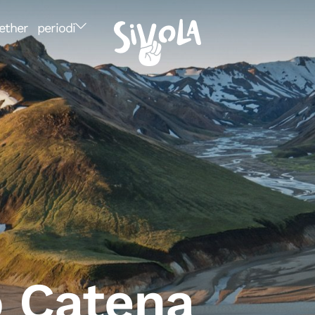
ether
periodi
 Catena