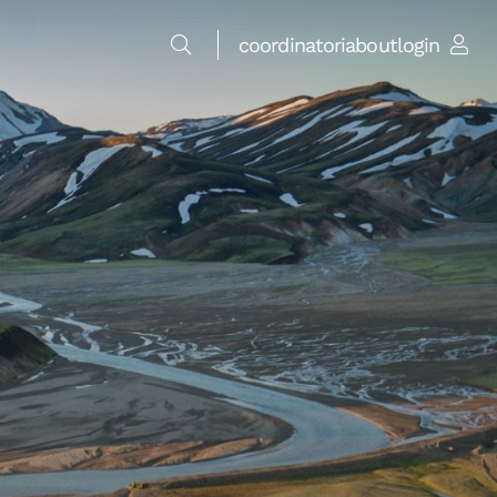
coordinatori
about
login