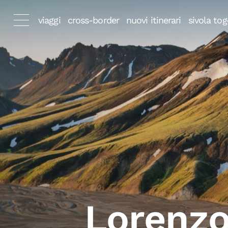
viaggi
cross-border
nuovi itinerari
sivola tog
Lorenzo