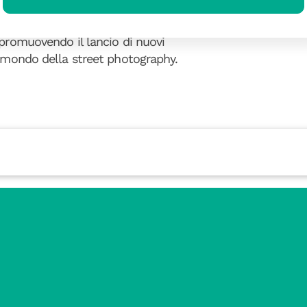
aphy, oltre a risultare finalista ai
 stesso anno. Da sempre utilizzatore
 promuovendo il lancio di nuovi
l mondo della street photography.