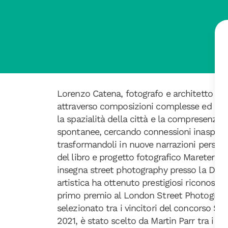
Lorenzo Catena, fotografo e architetto ro
attraverso composizioni complesse ed evoca
la spazialità della città e la compresenza
spontanee, cercando connessioni inaspetta
trasformandoli in nuove narrazioni personal
del libro e progetto fotografico Mareterno
insegna street photography presso la Dayl
artistica ha ottenuto prestigiosi riconoscime
primo premio al London Street Photography
selezionato tra i vincitori del concorso 
2021, è stato scelto da Martin Parr tra i v