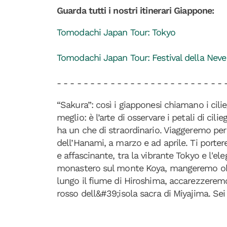
Guarda tutti i nostri itinerari Giappone:
Tomodachi Japan Tour: Tokyo
Tomodachi Japan Tour: Festival della Neve
- - - - - - - - - - - - - - - - - - - - - - - - - 
“Sakura”: così i giapponesi chiamano i cilie
meglio: è l’arte di osservare i petali di cili
ha un che di straordinario. Viaggeremo per
dell’Hanami, a marzo e ad aprile. Ti porte
e affascinante, tra la vibrante Tokyo e l'e
monastero sul monte Koya, mangeremo o
lungo il fiume di Hiroshima, accarezzeremo 
rosso dell&#39;isola sacra di Miyajima. Sei