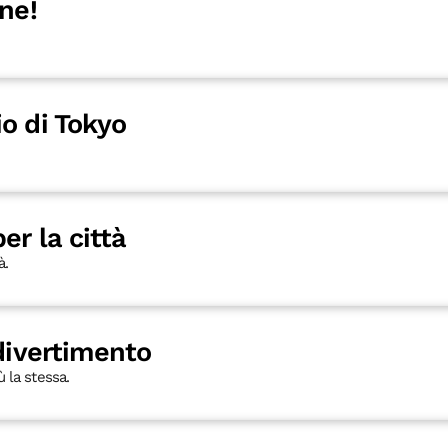
ne!
o di Tokyo
er la città
à.
 divertimento
 la stessa.