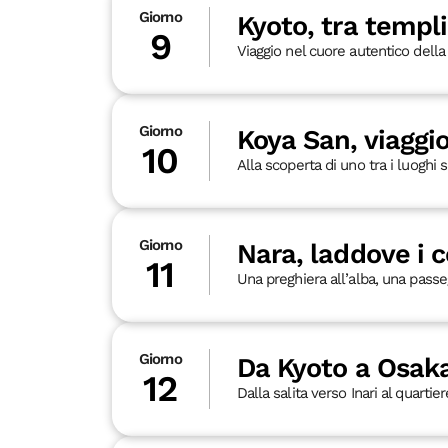
Giorno
Kyoto, tra templi
9
Viaggio nel cuore autentico della 
Giorno
Koya San, viaggio
10
Alla scoperta di uno tra i luoghi 
Giorno
Nara, laddove i c
11
Una preghiera all’alba, una passeggi
Giorno
Da Kyoto a Osaka
12
Dalla salita verso Inari al quartie