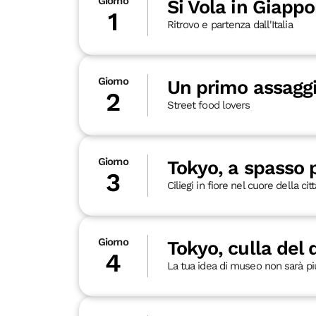
Giorno
Si Vola in Giappo
1
Ritrovo e partenza dall'Italia
Giorno
Un primo assaggi
2
Street food lovers
Giorno
Tokyo, a spasso p
3
Ciliegi in fiore nel cuore della citt
Giorno
Tokyo, culla del
4
La tua idea di museo non sarà più