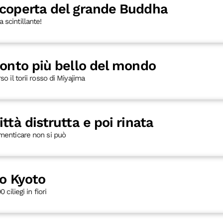
scoperta del grande Buddha
 scintillante!
monto più bello del mondo
so il torii rosso di Miyajima
ttà distrutta e poi rinata
imenticare non si può
so Kyoto
 ciliegi in fiori