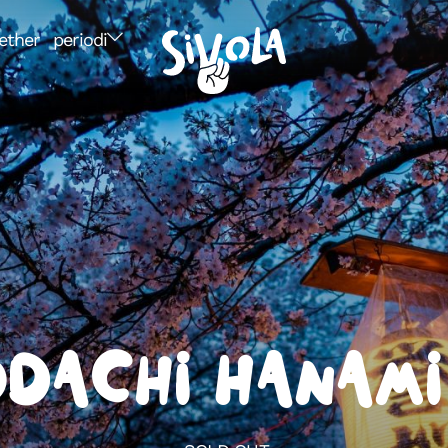
ether
periodi
dachi Hanami