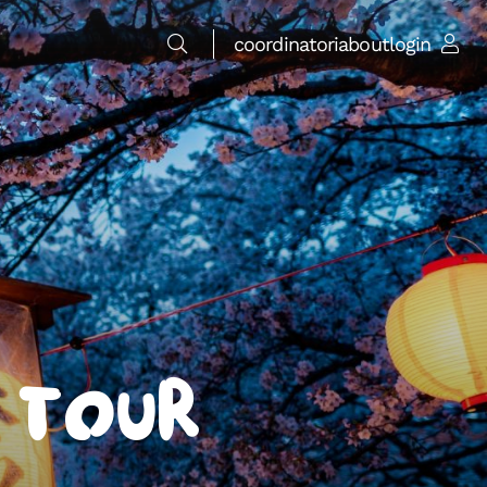
coordinatori
about
login
 Tour