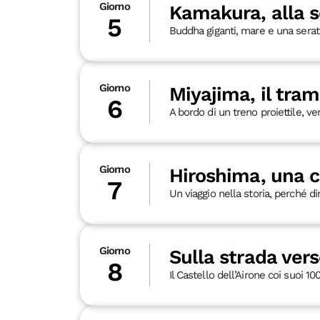
Giorno
Kamakura, alla 
5
Buddha giganti, mare e una serata
Giorno
Miyajima, il tra
6
A bordo di un treno proiettile, ver
Giorno
Hiroshima, una ci
7
Un viaggio nella storia, perché d
Giorno
Sulla strada ver
8
Il Castello dell’Airone coi suoi 1000