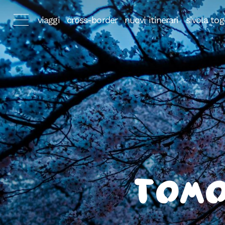
viaggi
cross-border
nuovi itinerari
sivola tog
Tomo