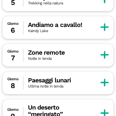
5
Trekking nella natura
Andiamo a cavallo!
Giorno
6
Kaindy Lake
Zone remote
Giorno
7
Notte in tenda
Paesaggi lunari
Giorno
8
Ultima notte in tenda
Un deserto
Giorno
“meringato”