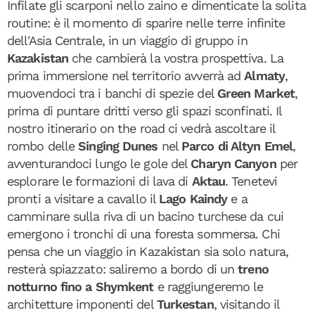
Infilate gli scarponi nello zaino e dimenticate la solita
routine: è il momento di sparire nelle terre infinite
dell'Asia Centrale, in un viaggio di gruppo in
Kazakistan
che cambierà la vostra prospettiva. La
prima immersione nel territorio avverrà ad
Almaty
,
muovendoci tra i banchi di spezie del
Green Market
,
prima di puntare dritti verso gli spazi sconfinati. Il
nostro itinerario on the road ci vedrà ascoltare il
rombo delle
Singing Dunes
nel
Parco di Altyn Emel
,
avventurandoci lungo le gole del
Charyn Canyon
per
esplorare le formazioni di lava di
Aktau
. Tenetevi
pronti a visitare a cavallo il
Lago Kaindy
e a
camminare sulla riva di un bacino turchese da cui
emergono i tronchi di una foresta sommersa. Chi
pensa che un viaggio in Kazakistan sia solo natura,
resterà spiazzato: saliremo a bordo di un
treno
notturno fino a Shymkent
e raggiungeremo le
architetture imponenti del
Turkestan
, visitando il