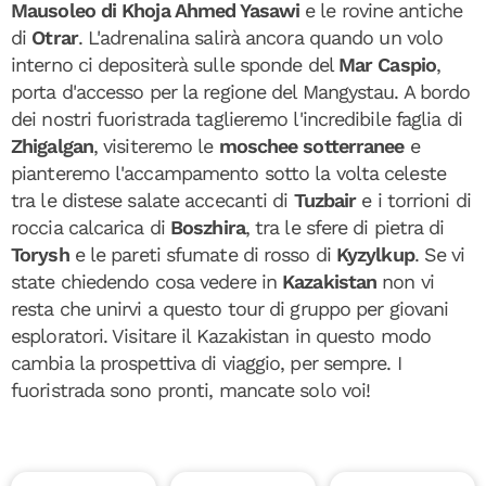
Mausoleo di Khoja Ahmed Yasawi
e le rovine antiche
di
Otrar
. L'adrenalina salirà ancora quando un volo
interno ci depositerà sulle sponde del
Mar Caspio
,
porta d'accesso per la regione del Mangystau. A bordo
dei nostri fuoristrada taglieremo l'incredibile faglia di
Zhigalgan
, visiteremo le
moschee sotterranee
e
pianteremo l'accampamento sotto la volta celeste
tra le distese salate accecanti di
Tuzbair
e i torrioni di
roccia calcarica di
Boszhira
, tra le sfere di pietra di
Torysh
e le pareti sfumate di rosso di
Kyzylkup
. Se vi
state chiedendo cosa vedere in
Kazakistan
non vi
resta che unirvi a questo tour di gruppo per giovani
esploratori. Visitare il Kazakistan in questo modo
cambia la prospettiva di viaggio, per sempre. I
fuoristrada sono pronti, mancate solo voi!