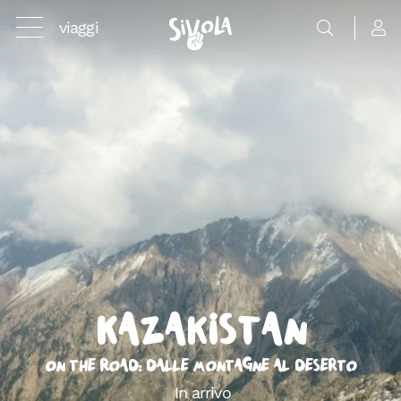
viaggi
Kazakistan
On the Road: dalle montagne al deserto
In arrivo