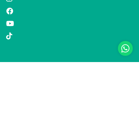
© 2019 Si Vola s.r.l. - Socio Unico - C.F./P.IVA 08326410720 - Via
Pietro Andrea Saccardo 9, 20134 Milano - capitale sociale versato
1.000.000,00 € - SCIA Protocollo n. 33779 del 25 Luglio 2019 -
Regione Puglia L.r. 15 novembre 2007, n. 34 come modificata dalla
L.r. 18 febbraio 2014 n. 6; L. n. 241/1990, art. 19 – Fondo di Garanzia
n° A/229.2626/2/2019/R - Copertura assicurativa con Compagnia
UNIPOLSAI 1/10346/319/176473762 -
Privacy policy
-
Preferenze
cookie
-
Informativa clienti
Realizzazione