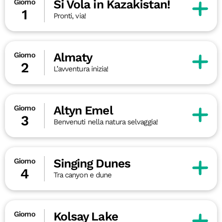
Si Vola in Kazakistan!
Giorno
1
Pronti, via!
Almaty
Giorno
2
L’avventura inizia!
Altyn Emel
Giorno
3
Benvenuti nella natura selvaggia!
Singing Dunes
Giorno
4
Tra canyon e dune
Kolsay Lake
Giorno