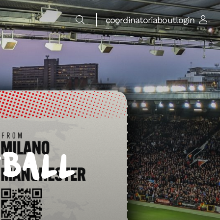
coordinatori
about
login
ball