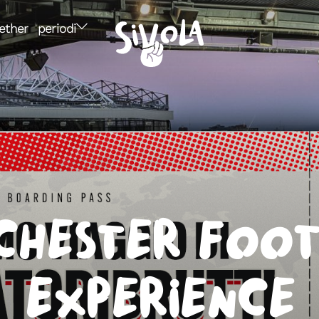
ether
periodi
chester Foot
Experience