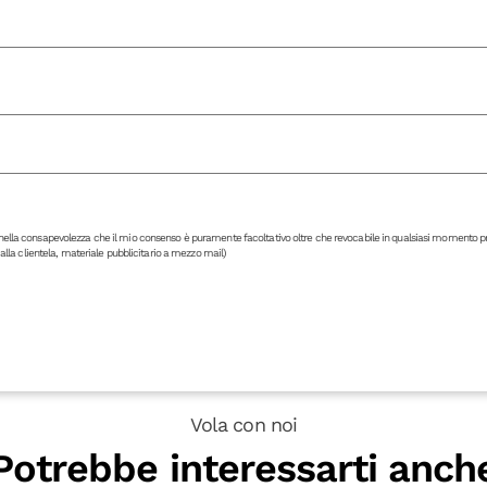
y, nella consapevolezza che il mio consenso è puramente facoltativo oltre che revocabile in qualsiasi momento presta
lla clientela, materiale pubblicitario a mezzo mail)
Vola con noi
Potrebbe interessarti anch