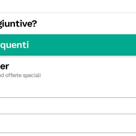
giuntive?
equenti
ter
d offerte speciali