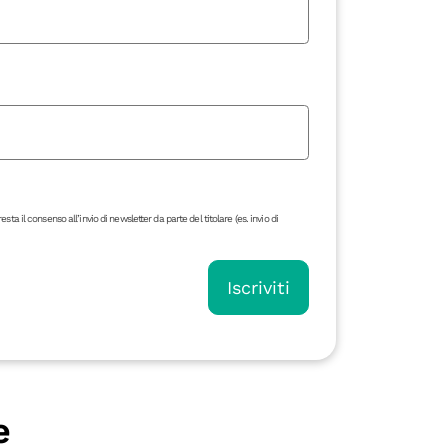
 il consenso all’invio di newsletter da parte del titolare (es. invio di
Iscriviti
e