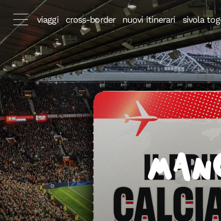
viaggi
cross-border
nuovi itinerari
sivola tog
Man