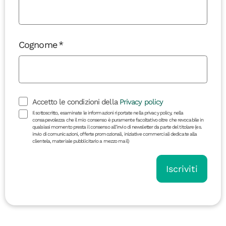
Cognome
Accetto le condizioni della
Privacy policy
Il sottoscritto, esaminate le informazioni riportate nella privacy policy, nella
consapevolezza che il mio consenso è puramente facoltativo oltre che revocabile in
qualsiasi momento presta il consenso all’invio di newsletter da parte del titolare (es.
invio di comunicazioni, offerte promozionali, iniziative commerciali dedicate alla
clientela, materiale pubblicitario a mezzo mail)
Iscriviti