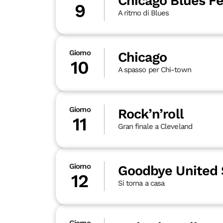
Chicago Blues Fe
9
A ritmo di Blues
Giorno
Chicago
10
A spasso per Chi-town
Giorno
Rock’n’roll
11
Gran finale a Cleveland
Giorno
Goodbye United 
12
Si torna a casa