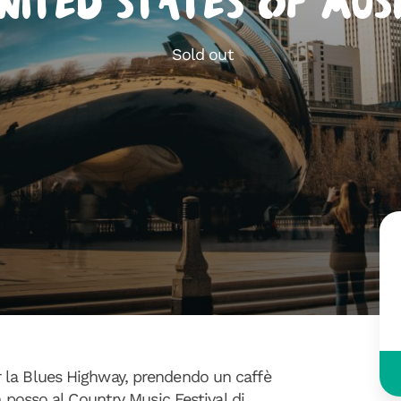
nited States of Mus
Sold out
 la Blues Highway, prendendo un caffè
n posso al Country Music Festival di