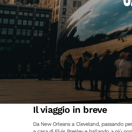
U
Il viaggio in breve
Da New Orleans a Cleveland, passando per
a casa di Elvis Presley e ballando a più no