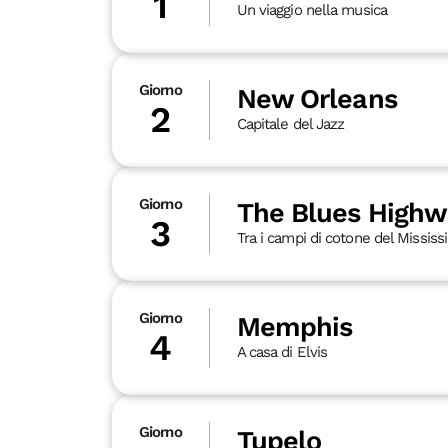
1
Un viaggio nella musica
Giorno
New Orleans
2
Capitale del Jazz
Giorno
The Blues Highw
3
Tra i campi di cotone del Mississi
Giorno
Memphis
4
A casa di Elvis
Giorno
Tupelo