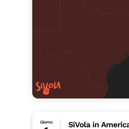
Giorno
SiVola in Americ