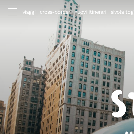
viaggi
cross-border
nuovi itinerari
sivola tog
S