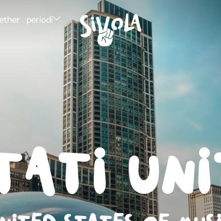
ether
periodi
tati Uni