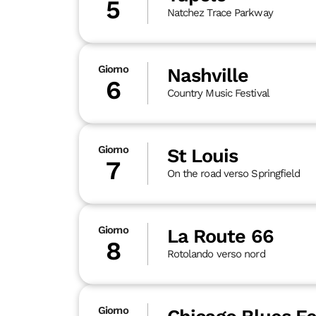
5
Natchez Trace Parkway
Giorno
Nashville
6
Country Music Festival
Giorno
St Louis
7
On the road verso Springfield
Giorno
La Route 66
8
Rotolando verso nord
Giorno