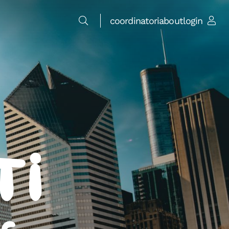
coordinatori
about
login
ti