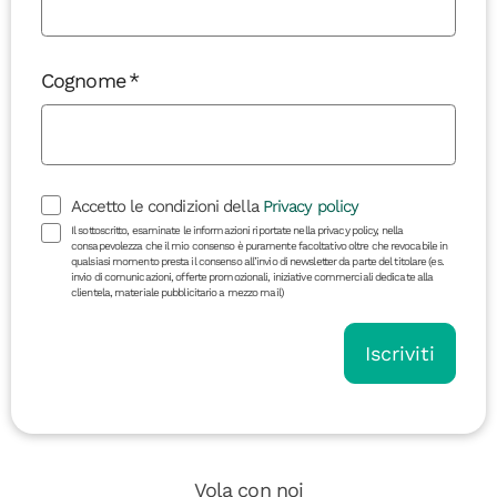
Cognome
Accetto le condizioni della
Privacy policy
Il sottoscritto, esaminate le informazioni riportate nella privacy policy, nella
consapevolezza che il mio consenso è puramente facoltativo oltre che revocabile in
qualsiasi momento presta il consenso all’invio di newsletter da parte del titolare (es.
invio di comunicazioni, offerte promozionali, iniziative commerciali dedicate alla
clientela, materiale pubblicitario a mezzo mail)
Iscriviti
Vola con noi