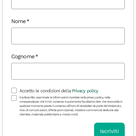
Nome
Cognome
Accetto le condizioni della
Privacy policy
Il sottoscritto, esaminate le informazioni riportate nella privacy policy, nella
consapevolezza che il mio consenso è puramente facoltativo oltre che revocabile in
qualsiasi momento presta il consenso all’invio di newsletter da parte del titolare (es.
invio di comunicazioni, offerte promozionali, iniziative commerciali dedicate alla
clientela, materiale pubblicitario a mezzo mail)
Iscriviti