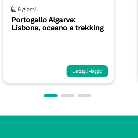
8 giorni
Fuerteventura On the Road:
tra oceano e deserto
Dettagli viaggio