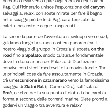
percorso devia verso i paesaggi rocciosi dell'Isola di
Pag
. Qui l'itinerario unisce l'esplorazione dei
canyon
selvaggi al relax, con soste mirate per fare il bagno
nelle spiagge più belle di Pag, caratterizzate da
calette nascoste e acque trasparenti.
La seconda parte dell'avventura si sviluppa verso sud,
guidando lungo la strada costiera panoramica. Il
nostro viaggio di gruppo in Croazia si sposta
on the
road
fino a
Spalato
, snodo culturale fondamentale
dove la storia antica del Palazzo di Diocleziano
convive con i vicoli medievali e la movida locale. Tra
le principali cose da fare assolutamente in Croazia,
c’è un'
escursione in catamarano
verso la famosissima
spiaggia di
Zlatni Rat
(il Corno d'Oro), sull'isola di
Brač
, celebre per la sua punta di ciottoli che cambia
forma a seconda delle correnti marine. Siete pronti a
godervi un viaggio tra avventura e relax?