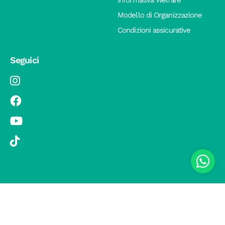
Modello di Organizzazione
Condizioni assicurative
Seguici
© 2019 Si Vola s.r.l. - Socio Unico - C.F./P.IVA 08326410720 - Via
Pietro Andrea Saccardo 9, 20134 Milano - capitale sociale versato