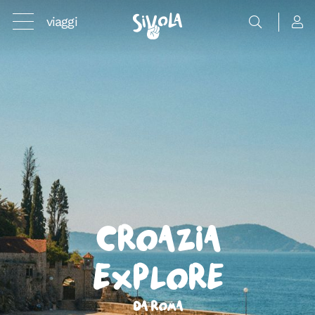
viaggi
Croazia
Explore
Da Roma