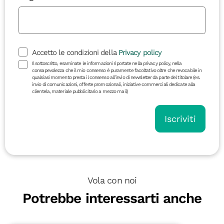
Accetto le condizioni della
Privacy policy
Il sottoscritto, esaminate le informazioni riportate nella privacy policy, nella
consapevolezza che il mio consenso è puramente facoltativo oltre che revocabile in
qualsiasi momento presta il consenso all’invio di newsletter da parte del titolare (es.
invio di comunicazioni, offerte promozionali, iniziative commerciali dedicate alla
clientela, materiale pubblicitario a mezzo mail)
Iscriviti
Vola con noi
Potrebbe interessarti anche