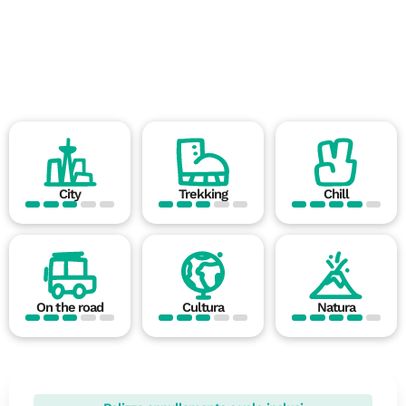
City
Trekking
Chill
On the road
Cultura
Natura