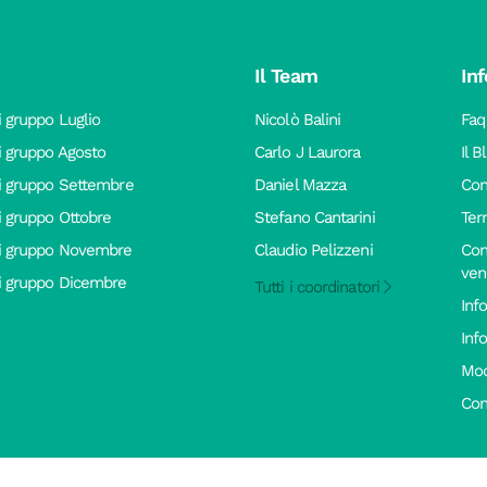
Il Team
Inf
i gruppo Luglio
Nicolò Balini
Faq
di gruppo Agosto
Carlo J Laurora
Il B
di gruppo Settembre
Daniel Mazza
Con
di gruppo Ottobre
Stefano Cantarini
Ter
di gruppo Novembre
Claudio Pelizzeni
Con
vend
di gruppo Dicembre
Tutti i coordinatori
Inf
Inf
Mod
Con