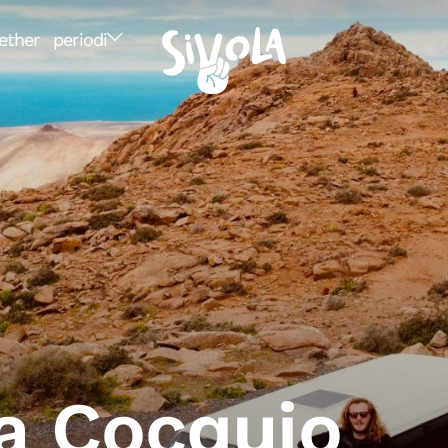
ether
periodi
a Cocquio