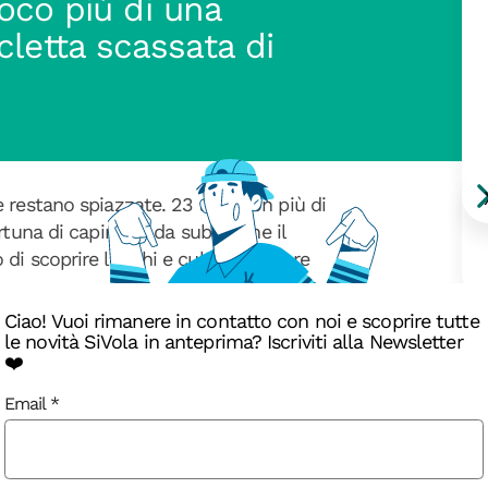
 poco più di una
cletta scassata di
 restano spiazzate. 23 anni con più di
tuna di capire fin da subito che il
 di scoprire luoghi e culture sempre
Ciao! Vuoi rimanere in contatto con noi e scoprire tutte
iaia di pizze servite come cameriere ho
le novità SiVola in anteprima? Iscriviti alla Newsletter
i, con migliaia di chilometri alla
❤️
 continente europeo e con uno zaino in
Email
T
a