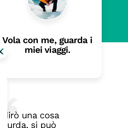
Vola con me, guarda i
miei viaggi.
X
i dirò una cosa
ssurda, si può