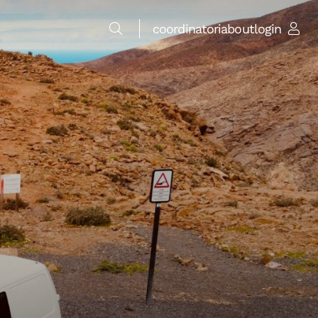
coordinatori
about
login