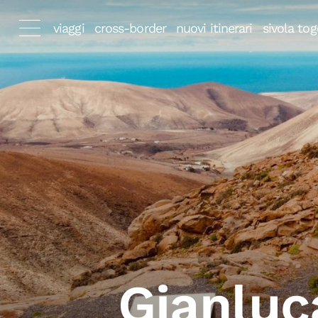
viaggi
cross-border
nuovi itinerari
sivola tog
Gianluc