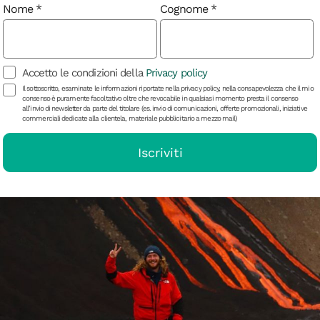
Nome
Cognome
v
Accetto le condizioni della
Privacy policy
Il sottoscritto, esaminate le informazioni riportate nella privacy policy, nella consapevolezza che il mio
lle immagini
consenso è puramente facoltativo oltre che revocabile in qualsiasi momento presta il consenso
all’invio di newsletter da parte del titolare (es. invio di comunicazioni, offerte promozionali, iniziative
commerciali dedicate alla clientela, materiale pubblicitario a mezzo mail)
Iscriviti