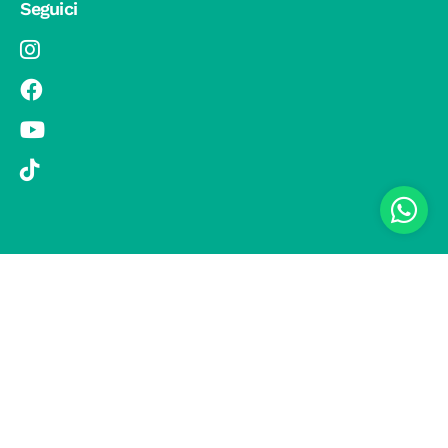
Seguici
© 2019 Si Vola s.r.l. - Socio Unico - C.F./P.IVA 08326410720 - Via
Pietro Andrea Saccardo 9, 20134 Milano - capitale sociale versato
1.000.000,00 € - SCIA Protocollo n. 33779 del 25 Luglio 2019 -
Regione Puglia L.r. 15 novembre 2007, n. 34 come modificata dalla
L.r. 18 febbraio 2014 n. 6; L. n. 241/1990, art. 19 – Fondo di Garanzia
n° A/229.2626/2/2019/R - Copertura assicurativa con Compagnia
UNIPOLSAI 1/10346/319/176473762 -
Privacy policy
-
Preferenze