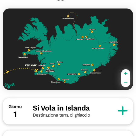
Si Vola in Islanda
Giorno
1
Destinazione terra di ghiaccio