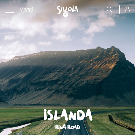
viaggi
Islanda
Ring Road