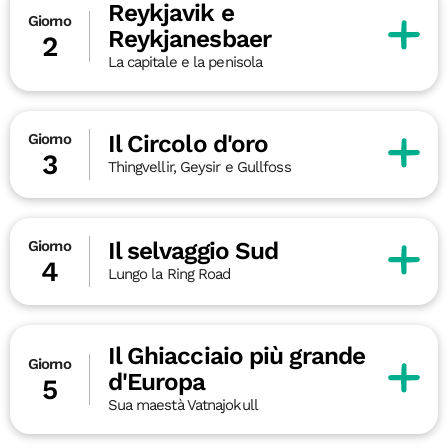
Reykjavik e
Giorno
Reykjanesbaer
2
La capitale e la penisola
Il Circolo d'oro
Giorno
3
Thingvellir, Geysir e Gullfoss
Il selvaggio Sud
Giorno
4
Lungo la Ring Road
Il Ghiacciaio più grande
Giorno
d'Europa
5
Sua maestà Vatnajokull