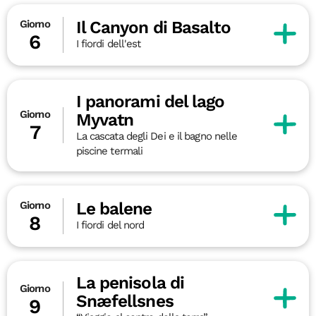
Il Canyon di Basalto
Giorno
6
I fiordi dell'est
I panorami del lago
Giorno
Myvatn
7
La cascata degli Dei e il bagno nelle
piscine termali
Le balene
Giorno
8
I fiordi del nord
La penisola di
Giorno
Snæfellsnes
9