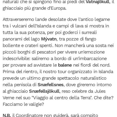
naturali che si spingono fino ai piedi del
Vatnajökull
, il
ghiacciaio più grande d'Europa.
Attraverseremo lande desolate dove l'antico legame
tra i vulcani dell’Islanda e campi di lava si mostra in
tutta la sua potenza, per poi goderci i surreali
panorami del lago
Mývatn
, tra pozze di fango
bollente e crateri spenti. Non mancherà una sosta nei
piccoli borghi di pescatori per vivere un'emozione
indescrivibile: saliremo a bordo di un'imbarcazione
per provare ad avvistare le
balene
nei fiordi del nord.
Prima del rientro, il nostro tour organizzato in Islanda
prevede un ultimo grande spettacolo naturalistico
nella penisola di
Snæfellsnes
, dove gireremo intorno
al ghiacciaio
Snæfellsjökull
, reso celebre da Jules
Verne nel suo "Viaggio al centro della Terra". Che dite?
Facciamo le valigie?
N.B.
il Coordinatore non guiderà, sarà compito