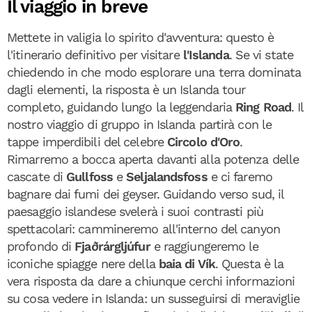
Il viaggio in breve
Mettete in valigia lo spirito d'avventura: questo è
l'itinerario definitivo per visitare
l'Islanda
. Se vi state
chiedendo in che modo esplorare una terra dominata
dagli elementi, la risposta è un Islanda tour
completo, guidando lungo la leggendaria
Ring Road
. Il
nostro viaggio di gruppo in Islanda partirà con le
tappe imperdibili del celebre
Circolo d'Oro
.
Rimarremo a bocca aperta davanti alla potenza delle
cascate di
Gullfoss
e
Seljalandsfoss
e ci faremo
bagnare dai fumi dei geyser. Guidando verso sud, il
paesaggio islandese svelerà i suoi contrasti più
spettacolari: cammineremo all'interno del canyon
profondo di
Fjaðrárgljúfur
e raggiungeremo le
iconiche spiagge nere della
baia di Vík
. Questa è la
vera risposta da dare a chiunque cerchi informazioni
su cosa vedere in Islanda: un susseguirsi di meraviglie