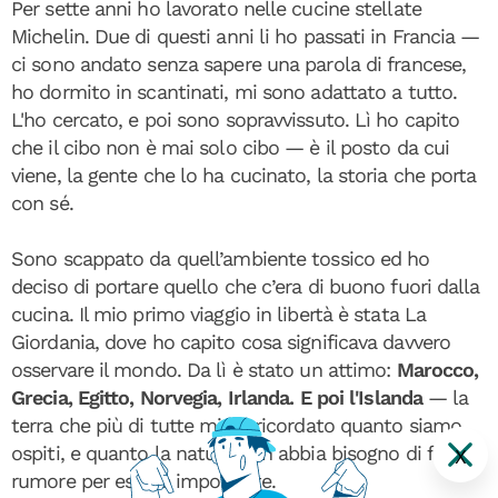
Per sette anni ho lavorato nelle cucine stellate
Michelin. Due di questi anni li ho passati in Francia —
ci sono andato senza sapere una parola di francese,
ho dormito in scantinati, mi sono adattato a tutto.
L'ho cercato, e poi sono sopravvissuto. Lì ho capito
che il cibo non è mai solo cibo — è il posto da cui
viene, la gente che lo ha cucinato, la storia che porta
con sé.
Sono scappato da quell’ambiente tossico ed ho
deciso di portare quello che c’era di buono fuori dalla
cucina. Il mio primo viaggio in libertà è stata La
Giordania, dove ho capito cosa significava davvero
osservare il mondo. Da lì è stato un attimo:
Marocco,
Grecia, Egitto, Norvegia, Irlanda. E poi l'Islanda
— la
terra che più di tutte mi ha ricordato quanto siamo
ospiti, e quanto la natura non abbia bisogno di fare
X
rumore per essere imponente.