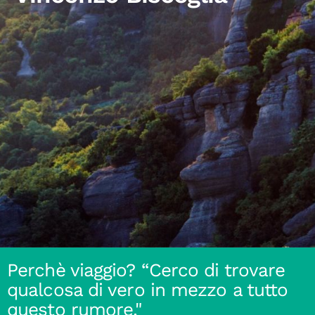
Perchè viaggio? “Cerco di trovare
qualcosa di vero in mezzo a tutto
questo rumore."