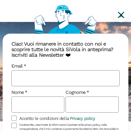
X
Ciao! Vuoi rimanere in contatto con noi e
scoprire tutte le novità SiVola in anteprima?
Iscriviti alla Newsletter ❤️
Email
Scopri dove ti porto
Nome
Cognome
Disponibili
In arrivo
Sold out
Accetto le condizioni della
Privacy policy
Il sottoscritto, esaminate le informazioni riportate nella privacy policy, nella
consapevolezza che il mio consenso è puramente facoltativo oltre che revocabile in