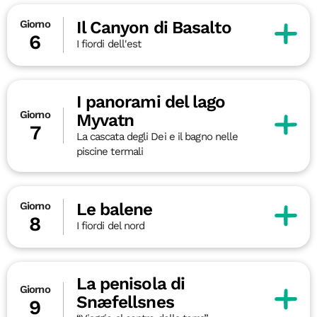
Il Canyon di Basalto
Giorno
6
I fiordi dell'est
I panorami del lago
Giorno
Myvatn
7
La cascata degli Dei e il bagno nelle
piscine termali
Le balene
Giorno
8
I fiordi del nord
La penisola di
Giorno
Snæfellsnes
9