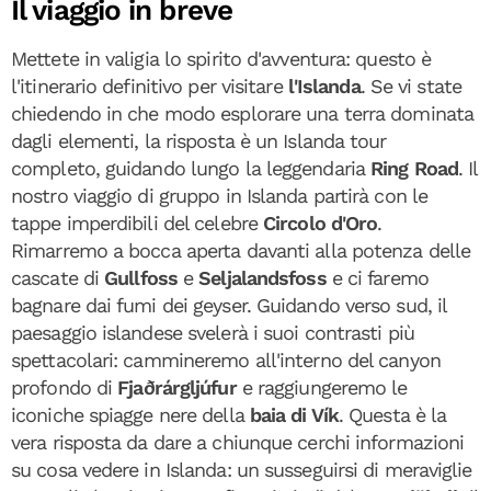
Il viaggio in breve
Mettete in valigia lo spirito d'avventura: questo è
l'itinerario definitivo per visitare
l'Islanda
. Se vi state
chiedendo in che modo esplorare una terra dominata
dagli elementi, la risposta è un Islanda tour
completo, guidando lungo la leggendaria
Ring Road
. Il
nostro viaggio di gruppo in Islanda partirà con le
tappe imperdibili del celebre
Circolo d'Oro
.
Rimarremo a bocca aperta davanti alla potenza delle
cascate di
Gullfoss
e
Seljalandsfoss
e ci faremo
bagnare dai fumi dei geyser. Guidando verso sud, il
paesaggio islandese svelerà i suoi contrasti più
spettacolari: cammineremo all'interno del canyon
profondo di
Fjaðrárgljúfur
e raggiungeremo le
iconiche spiagge nere della
baia di Vík
. Questa è la
vera risposta da dare a chiunque cerchi informazioni
su cosa vedere in Islanda: un susseguirsi di meraviglie