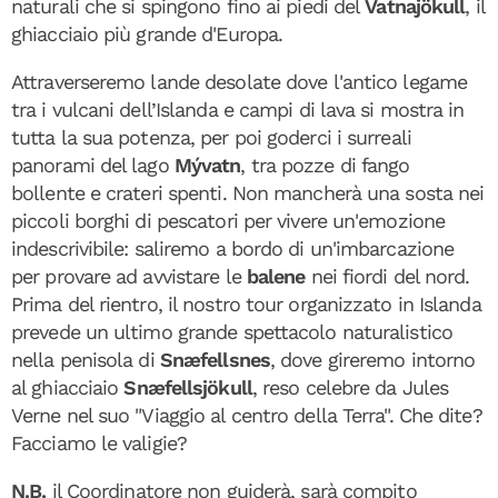
naturali che si spingono fino ai piedi del
Vatnajökull
, il
ghiacciaio più grande d'Europa.
Attraverseremo lande desolate dove l'antico legame
tra i vulcani dell’Islanda e campi di lava si mostra in
tutta la sua potenza, per poi goderci i surreali
panorami del lago
Mývatn
, tra pozze di fango
bollente e crateri spenti. Non mancherà una sosta nei
piccoli borghi di pescatori per vivere un'emozione
indescrivibile: saliremo a bordo di un'imbarcazione
per provare ad avvistare le
balene
nei fiordi del nord.
Prima del rientro, il nostro tour organizzato in Islanda
prevede un ultimo grande spettacolo naturalistico
nella penisola di
Snæfellsnes
, dove gireremo intorno
al ghiacciaio
Snæfellsjökull
, reso celebre da Jules
Verne nel suo "Viaggio al centro della Terra". Che dite?
Facciamo le valigie?
N.B.
il Coordinatore non guiderà, sarà compito