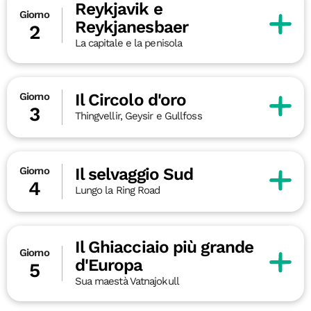
Reykjavik e
Giorno
Reykjanesbaer
2
La capitale e la penisola
Il Circolo d'oro
Giorno
3
Thingvellir, Geysir e Gullfoss
Il selvaggio Sud
Giorno
4
Lungo la Ring Road
Il Ghiacciaio più grande
Giorno
d'Europa
5
Sua maestà Vatnajokull