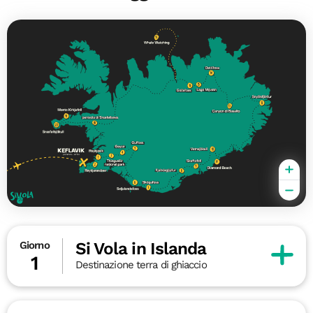
Si Vola in Islanda
Giorno
1
Destinazione terra di ghiaccio