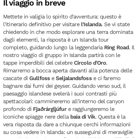
Il viaggio in breve
Mettete in valigia lo spirito d'avventura: questo è
l'itinerario definitivo per visitare
l'Islanda
. Se vi state
chiedendo in che modo esplorare una terra dominata
dagli elementi, la risposta è un Islanda tour
completo, guidando lungo la leggendaria
Ring Road
. Il
nostro viaggio di gruppo in Islanda partirà con le
tappe imperdibili del celebre
Circolo d'Oro
.
Rimarremo a bocca aperta davanti alla potenza delle
cascate di
Gullfoss
e
Seljalandsfoss
e ci faremo
bagnare dai fumi dei geyser. Guidando verso sud, il
paesaggio islandese svelerà i suoi contrasti più
spettacolari: cammineremo all'interno del canyon
profondo di
Fjaðrárgljúfur
e raggiungeremo le
iconiche spiagge nere della
baia di Vík
. Questa è la
vera risposta da dare a chiunque cerchi informazioni
su cosa vedere in Islanda: un susseguirsi di meraviglie