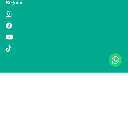
Seguici
© 2019 Si Vola s.r.l. - Socio Unico - C.F./P.IVA 08326410720 - Via
Pietro Andrea Saccardo 9, 20134 Milano - capitale sociale versato
1.000.000,00 € - SCIA Protocollo n. 33779 del 25 Luglio 2019 -
Regione Puglia L.r. 15 novembre 2007, n. 34 come modificata dalla
L.r. 18 febbraio 2014 n. 6; L. n. 241/1990, art. 19 – Fondo di Garanzia
n° A/229.2626/2/2019/R - Copertura assicurativa con Compagnia
UNIPOLSAI 1/10346/319/176473762 -
Privacy policy
-
Preferenze