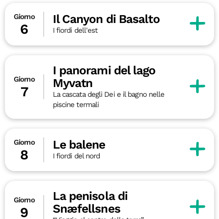
Il Canyon di Basalto
Giorno
6
I fiordi dell'est
I panorami del lago
Giorno
Myvatn
7
La cascata degli Dei e il bagno nelle
piscine termali
Le balene
Giorno
8
I fiordi del nord
La penisola di
Giorno
Snæfellsnes
9