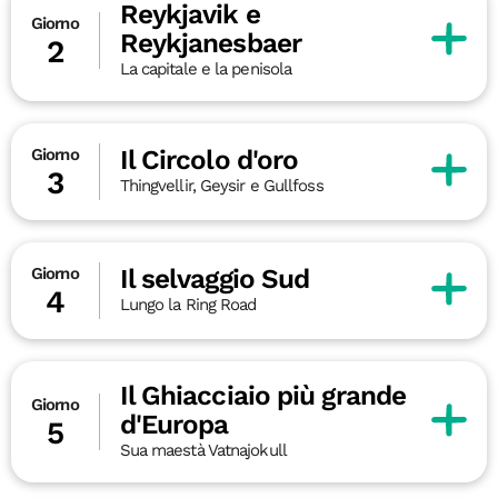
Reykjavik e
Giorno
Reykjanesbaer
2
La capitale e la penisola
Il Circolo d'oro
Giorno
3
Thingvellir, Geysir e Gullfoss
Il selvaggio Sud
Giorno
4
Lungo la Ring Road
Il Ghiacciaio più grande
Giorno
d'Europa
5
Sua maestà Vatnajokull