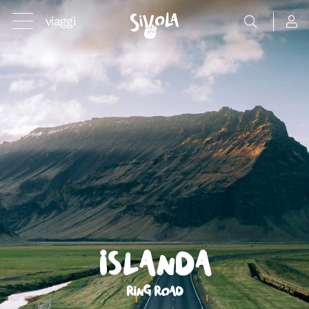
viaggi
Islanda
Ring Road