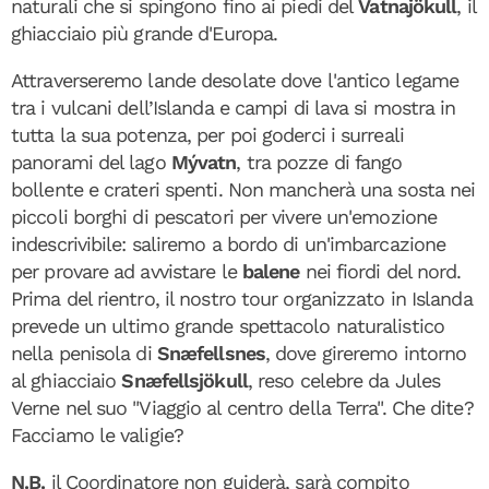
naturali che si spingono fino ai piedi del
Vatnajökull
, il
ghiacciaio più grande d'Europa.
Attraverseremo lande desolate dove l'antico legame
tra i vulcani dell’Islanda e campi di lava si mostra in
tutta la sua potenza, per poi goderci i surreali
panorami del lago
Mývatn
, tra pozze di fango
bollente e crateri spenti. Non mancherà una sosta nei
piccoli borghi di pescatori per vivere un'emozione
indescrivibile: saliremo a bordo di un'imbarcazione
per provare ad avvistare le
balene
nei fiordi del nord.
Prima del rientro, il nostro tour organizzato in Islanda
prevede un ultimo grande spettacolo naturalistico
nella penisola di
Snæfellsnes
, dove gireremo intorno
al ghiacciaio
Snæfellsjökull
, reso celebre da Jules
Verne nel suo "Viaggio al centro della Terra". Che dite?
Facciamo le valigie?
N.B.
il Coordinatore non guiderà, sarà compito