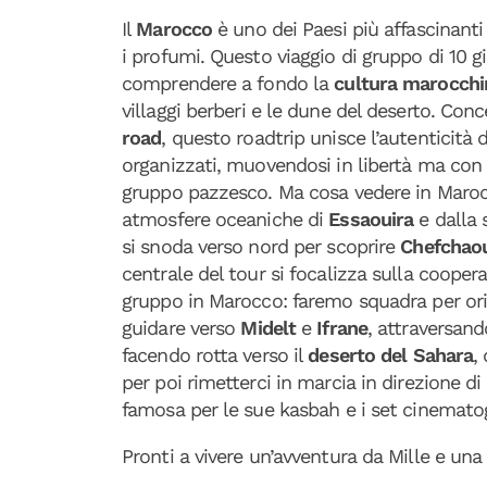
Il
Marocco
è uno dei Paesi più affascinanti
i profumi. Questo viaggio di gruppo di 10 gi
comprendere a fondo la
cultura marocchi
villaggi berberi e le dune del deserto. C
road
, questo roadtrip unisce l’autenticità d
organizzati, muovendosi in libertà ma con i
gruppo pazzesco. Ma cosa vedere in Marocc
atmosfere oceaniche di
Essaouira
e dalla 
si snoda verso nord per scoprire
Chefchao
centrale del tour si focalizza sulla cooper
gruppo in Marocco: faremo squadra per orie
guidare verso
Midelt
e
Ifrane
, attraversand
facendo rotta verso il
deserto del Sahara
,
per poi rimetterci in marcia in direzione di
famosa per le sue kasbah e i set cinematog
Pronti a vivere un’avventura da Mille e una