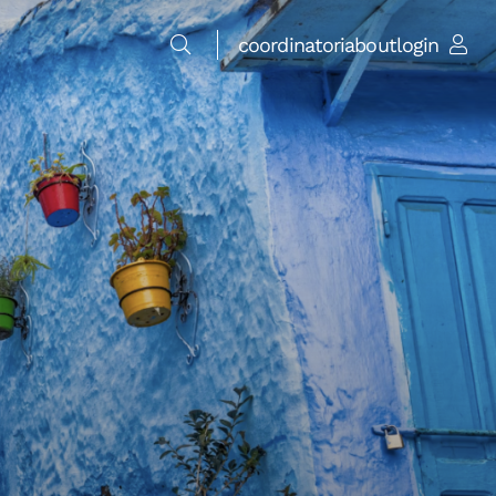
coordinatori
about
login