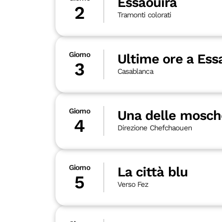
Essaouira
2
Tramonti colorati
Giorno
Ultime ore a Ess
3
Casablanca
Giorno
Una delle mosch
4
Direzione Chefchaouen
Giorno
La città blu
5
Verso Fez