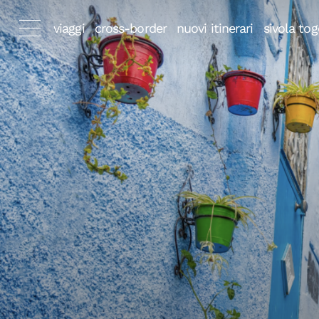
viaggi
cross-border
nuovi itinerari
sivola tog