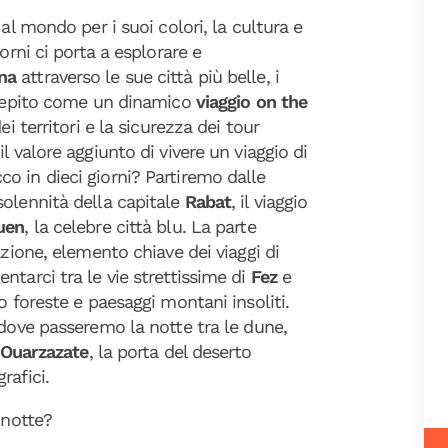
 al mondo per i suoi colori, la cultura e
orni ci porta a esplorare e
na
attraverso le sue città più belle, i
oncepito come un dinamico
viaggio on the
ei territori e la sicurezza dei tour
l valore aggiunto di vivere un viaggio di
o in dieci giorni? Partiremo dalle
solennità della capitale
Rabat
, il viaggio
uen
, la celebre città blu. La parte
azione, elemento chiave dei viaggi di
ntarci tra le vie strettissime di
Fez
e
o foreste e paesaggi montani insoliti.
 dove passeremo la notte tra le dune,
Ouarzazate
, la porta del deserto
rafici.
 notte?