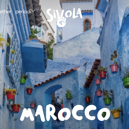
ether
periodi
Marocco