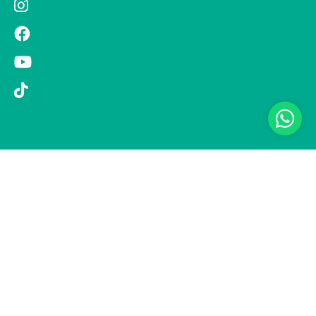
© 2019 Si Vola s.r.l. - Socio Unico - C.F./P.IVA 08326410720 - Via
Pietro Andrea Saccardo 9, 20134 Milano - capitale sociale versato
1.000.000,00 € - SCIA Protocollo n. 33779 del 25 Luglio 2019 -
Regione Puglia L.r. 15 novembre 2007, n. 34 come modificata dalla
L.r. 18 febbraio 2014 n. 6; L. n. 241/1990, art. 19 – Fondo di Garanzia
n° A/229.2626/2/2019/R - Copertura assicurativa con Compagnia
UNIPOLSAI 1/10346/319/176473762 -
Privacy policy
-
Preferenze
cookie
-
Informativa clienti
Realizzazione