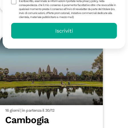
1990 €
Dettagli
Il sottoscritto, esaminate le informazioni riportate nella privacy policy, nella
consapevolezza che il mio consenso è puramente facoltativo oltre che revocabile in
qualsiasi momento presta il consenso all’invio di newsletter da parte del titolare (es.
invio di comunicazioni, offerte promozionali, iniziative commerciali dedicate alla
clientela, materiale pubblicitario a mezzo mail)
Dicembre 2026
Iscriviti
18-40
16 giorni | in partenza il 30/12
Cambogia