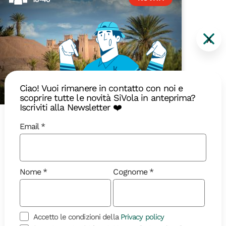
X
Ciao! Vuoi rimanere in contatto con noi e
scoprire tutte le novità SiVola in anteprima?
Iscriviti alla Newsletter ❤️
8 giorni | in partenza il 23/10
Marocco
Email
La spedizione dei Berberi
Nome
Cognome
Accetto le condizioni della
Privacy policy