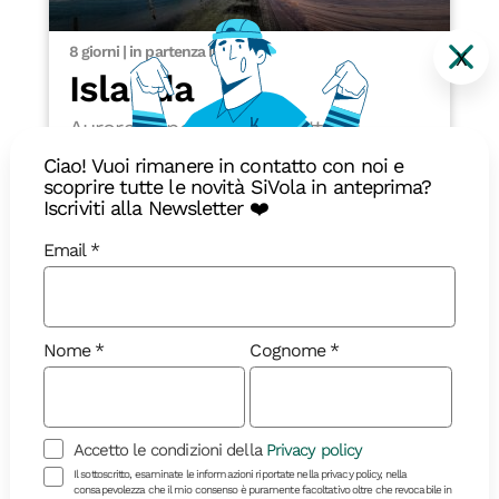
8 giorni | in partenza il 11/10
X
Islanda
Aurora Expedition e Grotte di
Ghiaccio
Ciao! Vuoi rimanere in contatto con noi e
scoprire tutte le novità SiVola in anteprima?
Iscriviti alla Newsletter ❤️
Email
2090 €
Dettagli
Nome
Cognome
Viaggio Evento
18-40
Accetto le condizioni della
Privacy policy
Il sottoscritto, esaminate le informazioni riportate nella privacy policy, nella
consapevolezza che il mio consenso è puramente facoltativo oltre che revocabile in