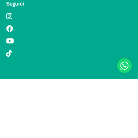
Seguici
© 2019 Si Vola s.r.l. - Socio Unico - C.F./P.IVA 08326410720 - Via
Pietro Andrea Saccardo 9, 20134 Milano - capitale sociale versato
1.000.000,00 € - SCIA Protocollo n. 33779 del 25 Luglio 2019 -
Regione Puglia L.r. 15 novembre 2007, n. 34 come modificata dalla
L.r. 18 febbraio 2014 n. 6; L. n. 241/1990, art. 19 – Fondo di Garanzia
n° A/229.2626/2/2019/R - Copertura assicurativa con Compagnia
UNIPOLSAI 1/10346/319/176473762 -
Privacy policy
-
Preferenze