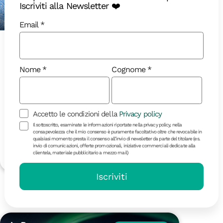
Iscriviti alla Newsletter ❤️
Email
10 giorni | in partenza il 20/09
Marocco
Nome
Cognome
Accetto le condizioni della
Privacy policy
Il sottoscritto, esaminate le informazioni riportate nella privacy policy, nella
consapevolezza che il mio consenso è puramente facoltativo oltre che revocabile in
qualsiasi momento presta il consenso all’invio di newsletter da parte del titolare (es.
invio di comunicazioni, offerte promozionali, iniziative commerciali dedicate alla
1890 €
Dettagli
clientela, materiale pubblicitario a mezzo mail)
Iscriviti
Ottobre 2026