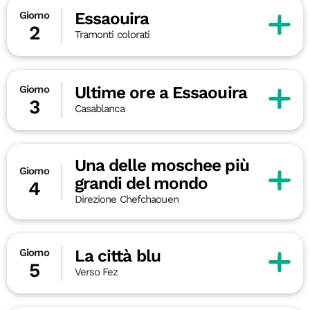
Essaouira
Giorno
2
Tramonti colorati
Ultime ore a Essaouira
Giorno
3
Casablanca
Una delle moschee più
Giorno
grandi del mondo
4
Direzione Chefchaouen
La città blu
Giorno
5
Verso Fez