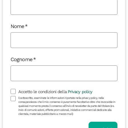
Nome
Cognome
Accetto le condizioni della
Privacy policy
Il sottoscritto, esaminate le informazioni riportate nella privacy policy, nella
consapevolezza che il mio consenso è puramente facoltativo oltre che revocabile in
qualsiasi momento presta il consenso all’invio di newsletter da parte del titolare (es.
invio di comunicazioni, offerte promozionali, iniziative commerciali dedicate alla
clientela, materiale pubblicitario a mezzo mail)