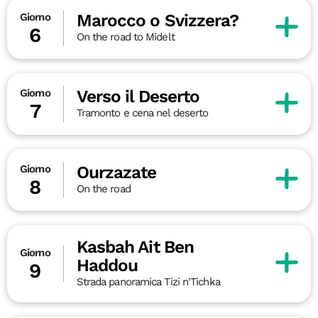
Marocco o Svizzera?
Giorno
6
On the road to Midelt
Verso il Deserto
Giorno
7
Tramonto e cena nel deserto
Ourzazate
Giorno
8
On the road
Kasbah Ait Ben
Giorno
Haddou
9
Strada panoramica Tizi n'Tichka