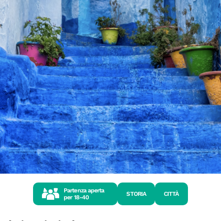
Partenza aperta
STORIA
CITTÀ
per
18-40