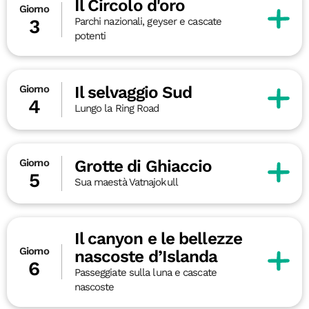
Il Circolo d'oro
Giorno
Parchi nazionali, geyser e cascate
3
potenti
Il selvaggio Sud
Giorno
4
Lungo la Ring Road
Grotte di Ghiaccio
Giorno
5
Sua maestà Vatnajokull
Il canyon e le bellezze
Giorno
nascoste d’Islanda
6
Passeggiate sulla luna e cascate
nascoste