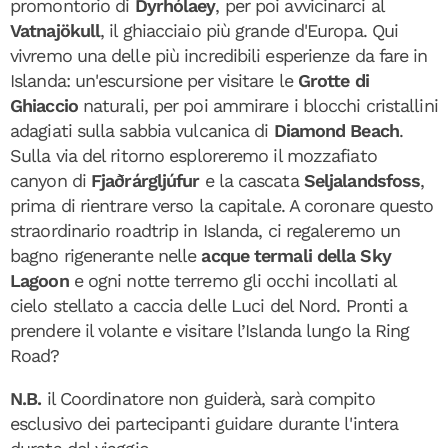
promontorio di
Dyrhólaey
, per poi avvicinarci al
Vatnajökull
, il ghiacciaio più grande d'Europa. Qui
vivremo una delle più incredibili esperienze da fare in
Islanda: un'escursione per visitare le
Grotte di
Ghiaccio
naturali, per poi ammirare i blocchi cristallini
adagiati sulla sabbia vulcanica di
Diamond Beach
.
Sulla via del ritorno esploreremo il mozzafiato
canyon di
Fjaðrárgljúfur
e la cascata
Seljalandsfoss
,
prima di rientrare verso la capitale. A coronare questo
straordinario roadtrip in Islanda, ci regaleremo un
bagno rigenerante nelle
acque termali della Sky
Lagoon
e ogni notte terremo gli occhi incollati al
cielo stellato a caccia delle Luci del Nord. Pronti a
prendere il volante e visitare l’Islanda lungo la Ring
Road?
N.B.
il Coordinatore non guiderà, sarà compito
esclusivo dei partecipanti guidare durante l'intera