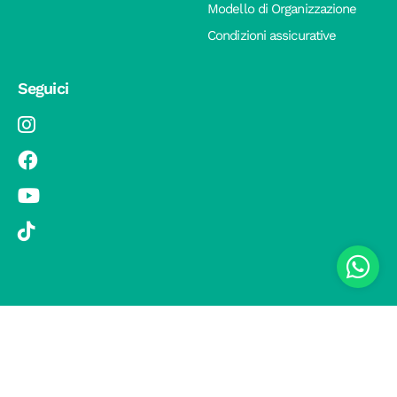
Modello di Organizzazione
Condizioni assicurative
Seguici
© 2019 Si Vola s.r.l. - Socio Unico - C.F./P.IVA 08326410720 - Via
Pietro Andrea Saccardo 9, 20134 Milano - capitale sociale versato
1.000.000,00 € - SCIA Protocollo n. 33779 del 25 Luglio 2019 -