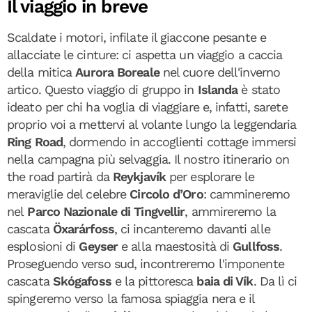
Il viaggio in breve
Scaldate i motori, infilate il giaccone pesante e
allacciate le cinture: ci aspetta un viaggio a caccia
della mitica
Aurora Boreale
nel cuore dell'inverno
artico. Questo viaggio di gruppo in
Islanda
è stato
ideato per chi ha voglia di viaggiare e, infatti, sarete
proprio voi a mettervi al volante lungo la leggendaria
Ring Road
, dormendo in accoglienti cottage immersi
nella campagna più selvaggia. Il nostro itinerario on
the road partirà da
Reykjavík
per esplorare le
meraviglie del celebre
Circolo d’Oro
: cammineremo
nel
Parco Nazionale di Tingvellir
, ammireremo la
cascata
Öxarárfoss
, ci incanteremo davanti alle
esplosioni di
Geyser
e alla maestosità di
Gullfoss
.
Proseguendo verso sud, incontreremo l'imponente
cascata
Skógafoss
e la pittoresca
baia di Vík
. Da lì ci
spingeremo verso la famosa spiaggia nera e il