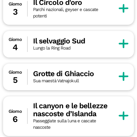
Il Circolo d'oro
Giorno
Parchi nazionali, geyser e cascate
3
potenti
Il selvaggio Sud
Giorno
4
Lungo la Ring Road
Grotte di Ghiaccio
Giorno
5
Sua maestà Vatnajokull
Il canyon e le bellezze
Giorno
nascoste d’Islanda
6
Passeggiate sulla luna e cascate
nascoste