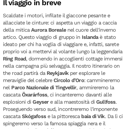
Il viaggio in breve
Scaldate i motori, infilate il giaccone pesante e
allacciate le cinture: ci aspetta un viaggio a caccia
della mitica
Aurora Boreale
nel cuore dell'inverno
artico. Questo viaggio di gruppo in
Islanda
è stato
ideato per chi ha voglia di viaggiare e, infatti, sarete
proprio voi a mettervi al volante lungo la leggendaria
Ring Road
, dormendo in accoglienti cottage immersi
nella campagna più selvaggia. Il nostro itinerario on
the road partirà da
Reykjavík
per esplorare le
meraviglie del celebre
Circolo d’Oro
: cammineremo
nel
Parco Nazionale di Tingvellir
, ammireremo la
cascata
Öxarárfoss
, ci incanteremo davanti alle
esplosioni di
Geyser
e alla maestosità di
Gullfoss
.
Proseguendo verso sud, incontreremo l'imponente
cascata
Skógafoss
e la pittoresca
baia di Vík
. Da lì ci
spingeremo verso la famosa spiaggia nera e il