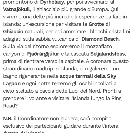
promontorio di
Dyrhólaey
, per poi avvicinarci al
Vatnajökull
, il ghiacciaio più grande d'Europa. Qui
vivremo una delle più incredibili esperienze da fare in
Islanda: un'escursione per visitare le
Grotte di
Ghiaccio
naturali, per poi ammirare i blocchi cristallini
adagiati sulla sabbia vulcanica di
Diamond Beach
.
Sulla via del ritorno esploreremo il mozzafiato
canyon di
Fjaðrárgljúfur
e la cascata
Seljalandsfoss
,
prima di rientrare verso la capitale. A coronare questo
straordinario roadtrip in Islanda, ci regaleremo un
bagno rigenerante nelle
acque termali della Sky
Lagoon
e ogni notte terremo gli occhi incollati al
cielo stellato a caccia delle Luci del Nord. Pronti a
prendere il volante e visitare l’Islanda lungo la Ring
Road?
N.B.
il Coordinatore non guiderà, sarà compito
esclusivo dei partecipanti guidare durante l'intera