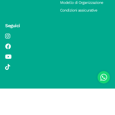
Modello di Organizzazione
Condizioni assicurative
Seguici
© 2019 Si Vola s.r.l. - Socio Unico - C.F./P.IVA 08326410720 - Via
Pietro Andrea Saccardo 9, 20134 Milano - capitale sociale versato
1.000.000,00 € - SCIA Protocollo n. 33779 del 25 Luglio 2019 -