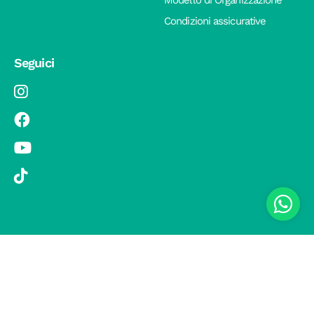
Condizioni assicurative
Seguici
© 2019 Si Vola s.r.l. - Socio Unico - C.F./P.IVA 08326410720 - Via
Pietro Andrea Saccardo 9, 20134 Milano - capitale sociale versato
1.000.000,00 € - SCIA Protocollo n. 33779 del 25 Luglio 2019 -