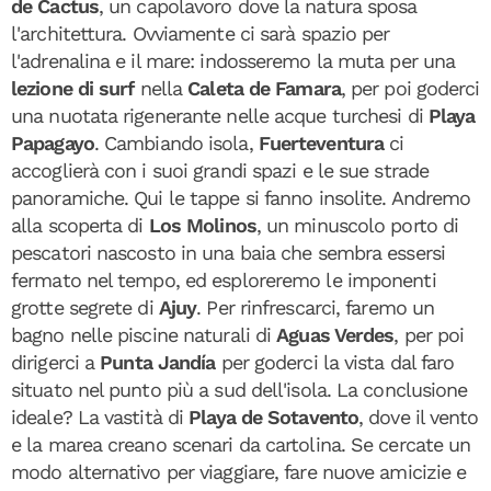
de Cactus
, un capolavoro dove la natura sposa
l'architettura. Ovviamente ci sarà spazio per
l'adrenalina e il mare: indosseremo la muta per una
lezione di surf
nella
Caleta de Famara
, per poi goderci
una nuotata rigenerante nelle acque turchesi di
Playa
Papagayo
. Cambiando isola,
Fuerteventura
ci
accoglierà con i suoi grandi spazi e le sue strade
panoramiche. Qui le tappe si fanno insolite. Andremo
alla scoperta di
Los Molinos
, un minuscolo porto di
pescatori nascosto in una baia che sembra essersi
fermato nel tempo, ed esploreremo le imponenti
grotte segrete di
Ajuy
. Per rinfrescarci, faremo un
bagno nelle piscine naturali di
Aguas Verdes
, per poi
dirigerci a
Punta Jandía
per goderci la vista dal faro
situato nel punto più a sud dell'isola. La conclusione
ideale? La vastità di
Playa de Sotavento
, dove il vento
e la marea creano scenari da cartolina. Se cercate un
modo alternativo per viaggiare, fare nuove amicizie e