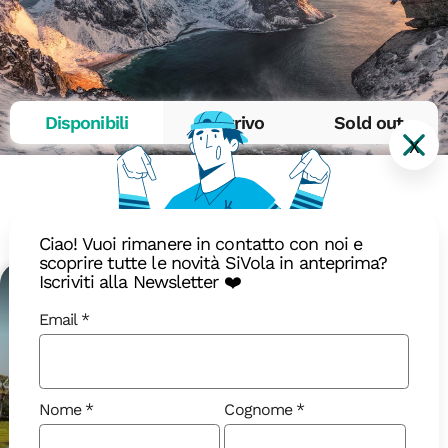
Disponibili
In arrivo
Sold out
X
Dicembre 2026
Ciao! Vuoi rimanere in contatto con noi e
scoprire tutte le novità SiVola in anteprima?
Iscriviti alla Newsletter ❤️
18-40
Email
Nome
Cognome