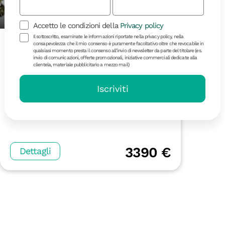
Accetto le condizioni della
Privacy policy
16 giorni | in partenza il 25/12
Il sottoscritto, esaminate le informazioni riportate nella privacy policy, nella
consapevolezza che il mio consenso è puramente facoltativo oltre che revocabile in
Cambogia
qualsiasi momento presta il consenso all’invio di newsletter da parte del titolare (es.
invio di comunicazioni, offerte promozionali, iniziative commerciali dedicate alla
clientela, materiale pubblicitario a mezzo mail)
Iscriviti
3390 €
Dettagli