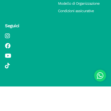
Modello di Organizzazione
Condizioni assicurative
Seguici
© 2019 Si Vola s.r.l. - Socio Unico - C.F./P.IVA 08326410720 - Via
Pietro Andrea Saccardo 9, 20134 Milano - capitale sociale versato