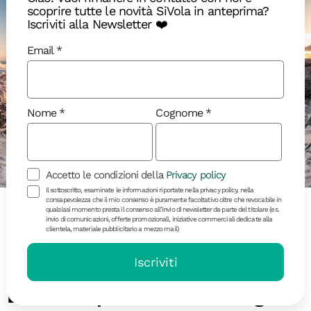
scoprire tutte le novità SiVola in anteprima?
Iscriviti alla Newsletter ❤️
Email
Scopri dove ti porto
Nome
Cognome
Disponibili
In arrivo
Sold out
Accetto le condizioni della
Privacy policy
Il sottoscritto, esaminate le informazioni riportate nella privacy policy, nella
consapevolezza che il mio consenso è puramente facoltativo oltre che revocabile in
qualsiasi momento presta il consenso all’invio di newsletter da parte del titolare (es.
invio di comunicazioni, offerte promozionali, iniziative commerciali dedicate alla
clientela, materiale pubblicitario a mezzo mail)
Iscriviti
Lasciati ispirare dalle immagini