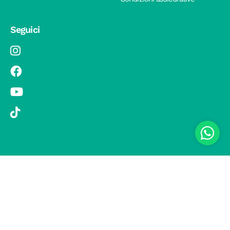
Seguici
© 2019 Si Vola s.r.l. - Socio Unico - C.F./P.IVA 08326410720 - Via
Pietro Andrea Saccardo 9, 20134 Milano - capitale sociale versato
1.000.000,00 € - SCIA Protocollo n. 33779 del 25 Luglio 2019 -
Regione Puglia L.r. 15 novembre 2007, n. 34 come modificata dalla
L.r. 18 febbraio 2014 n. 6; L. n. 241/1990, art. 19 – Fondo di Garanzia