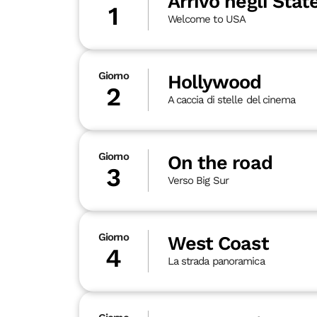
Arrivo negli Stat
1
Welcome to USA
Giorno
Hollywood
2
A caccia di stelle del cinema
Giorno
On the road
3
Verso Big Sur
Giorno
West Coast
4
La strada panoramica