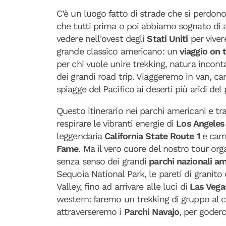
C’è un luogo fatto di strade che si perdono 
che tutti prima o poi abbiamo sognato di a
vedere nell'ovest degli
Stati Uniti
per viver
grande classico americano: un
viaggio on 
per chi vuole unire trekking, natura incont
dei grandi road trip. Viaggeremo in van, c
spiagge del Pacifico ai deserti più aridi del 
Questo itinerario nei parchi americani e tr
respirare le vibranti energie di
Los Angeles
leggendaria
California State Route 1
e cam
Fame
. Ma il vero cuore del nostro tour org
senza senso dei grandi
parchi nazionali am
Sequoia National Park, le pareti di granito 
Valley, fino ad arrivare alle luci di
Las Vega
western: faremo un trekking di gruppo al
attraverseremo i
Parchi Navajo
, per goder