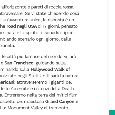
all’orizzonte e pareti di roccia rossa,
ttraversare. Se vi state chiedendo cosa
e un'avventura unica, la risposta è un
the road negli USA
di 17 giorni, pensato
aminata e lo spirito di squadra tipico
ambiando scenario ogni giorno, dalle
pianeta.
a le città più famose del mondo vi farà
e
San Francisco
, guidando sulla
minando sulla
Hollywood Walk of
anizzato negli Stati Uniti sarà la natura
ericani
: attraverseremo i giganti del
dello Yosemite e i silenzi della Death
s
. Entreremo nella terra dei mitici film
 cospetto del maestoso
Grand Canyon
e
ci la Monument Valley al tramonto.