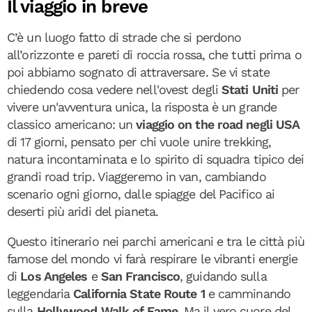
Il viaggio in breve
C’è un luogo fatto di strade che si perdono
all’orizzonte e pareti di roccia rossa, che tutti prima o
poi abbiamo sognato di attraversare. Se vi state
chiedendo cosa vedere nell'ovest degli
Stati Uniti
per
vivere un'avventura unica, la risposta è un grande
classico americano: un
viaggio on the road negli USA
di 17 giorni, pensato per chi vuole unire trekking,
natura incontaminata e lo spirito di squadra tipico dei
grandi road trip. Viaggeremo in van, cambiando
scenario ogni giorno, dalle spiagge del Pacifico ai
deserti più aridi del pianeta.
Questo itinerario nei parchi americani e tra le città più
famose del mondo vi farà respirare le vibranti energie
di
Los Angeles
e
San Francisco
, guidando sulla
leggendaria
California State Route 1
e camminando
sulla
Hollywood Walk of Fame
. Ma il vero cuore del