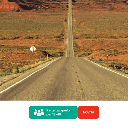
Partenza aperta
NOVITÀ
per
18-40