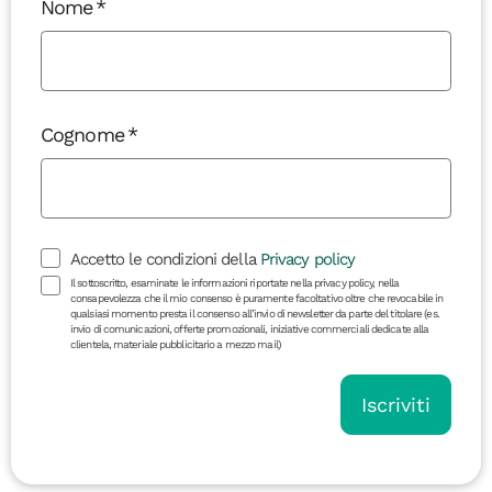
Nome
Cognome
Accetto le condizioni della
Privacy policy
Il sottoscritto, esaminate le informazioni riportate nella privacy policy, nella
consapevolezza che il mio consenso è puramente facoltativo oltre che revocabile in
qualsiasi momento presta il consenso all’invio di newsletter da parte del titolare (es.
invio di comunicazioni, offerte promozionali, iniziative commerciali dedicate alla
clientela, materiale pubblicitario a mezzo mail)
Iscriviti