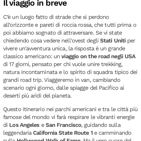
Il viaggio in breve
C’è un luogo fatto di strade che si perdono
all’orizzonte e pareti di roccia rossa, che tutti prima o
poi abbiamo sognato di attraversare. Se vi state
chiedendo cosa vedere nell'ovest degli
Stati Uniti
per
vivere un'avventura unica, la risposta è un grande
classico americano: un
viaggio on the road negli USA
di 17 giorni, pensato per chi vuole unire trekking,
natura incontaminata e lo spirito di squadra tipico dei
grandi road trip. Viaggeremo in van, cambiando
scenario ogni giorno, dalle spiagge del Pacifico ai
deserti più aridi del pianeta.
Questo itinerario nei parchi americani e tra le città più
famose del mondo vi farà respirare le vibranti energie
di
Los Angeles
e
San Francisco
, guidando sulla
leggendaria
California State Route 1
e camminando
sulla
Hollywood Walk of Fame
. Ma il vero cuore del