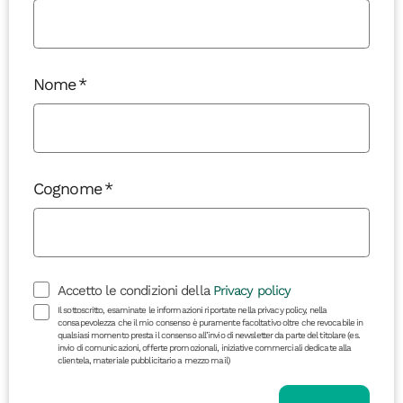
Nome
Cognome
Accetto le condizioni della
Privacy policy
Il sottoscritto, esaminate le informazioni riportate nella privacy policy, nella
consapevolezza che il mio consenso è puramente facoltativo oltre che revocabile in
qualsiasi momento presta il consenso all’invio di newsletter da parte del titolare (es.
invio di comunicazioni, offerte promozionali, iniziative commerciali dedicate alla
clientela, materiale pubblicitario a mezzo mail)