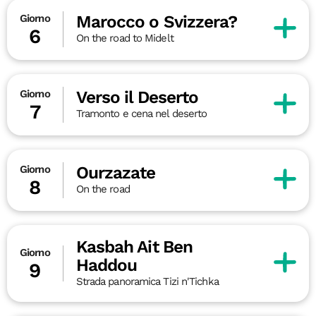
Marocco o Svizzera?
Giorno
6
On the road to Midelt
Verso il Deserto
Giorno
7
Tramonto e cena nel deserto
Ourzazate
Giorno
8
On the road
Kasbah Ait Ben
Giorno
Haddou
9
Strada panoramica Tizi n'Tichka