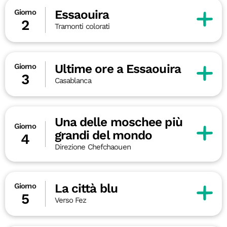
Essaouira
Giorno
2
Tramonti colorati
Ultime ore a Essaouira
Giorno
3
Casablanca
Una delle moschee più
Giorno
grandi del mondo
4
Direzione Chefchaouen
La città blu
Giorno
5
Verso Fez