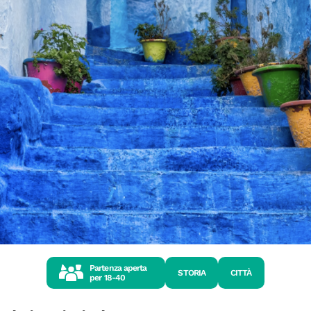
Partenza aperta
STORIA
CITTÀ
per
18-40