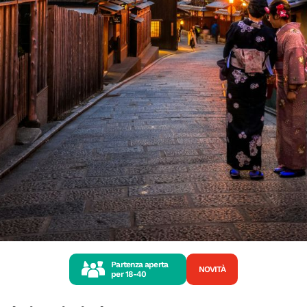
Partenza aperta
NOVITÀ
per
18-40