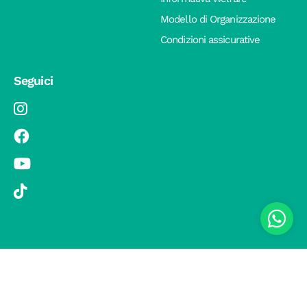
Modello di Organizzazione
Condizioni assicurative
Seguici
© 2019 Si Vola s.r.l. - Socio Unico - C.F./P.IVA 08326410720 - Via
Pietro Andrea Saccardo 9, 20134 Milano - capitale sociale versato