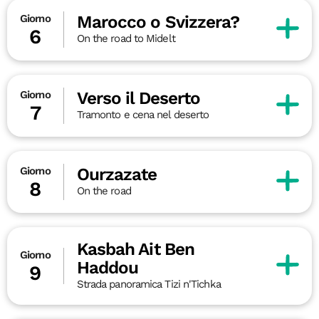
Marocco o Svizzera?
Giorno
6
On the road to Midelt
Verso il Deserto
Giorno
7
Tramonto e cena nel deserto
Ourzazate
Giorno
8
On the road
Kasbah Ait Ben
Giorno
Haddou
9
Strada panoramica Tizi n'Tichka