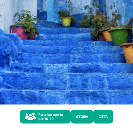
Partenza aperta
STORIA
CITTÀ
per
18-40