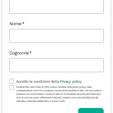
Nome
Cognome
Accetto le condizioni della
Privacy policy
Il sottoscritto, esaminate le informazioni riportate nella privacy policy, nella
consapevolezza che il mio consenso è puramente facoltativo oltre che revocabile in
qualsiasi momento presta il consenso all’invio di newsletter da parte del titolare (es.
invio di comunicazioni, offerte promozionali, iniziative commerciali dedicate alla
clientela, materiale pubblicitario a mezzo mail)