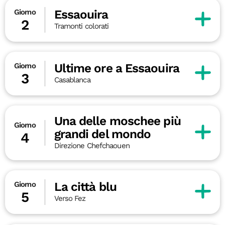
Essaouira
Giorno
2
Tramonti colorati
Ultime ore a Essaouira
Giorno
3
Casablanca
Una delle moschee più
Giorno
grandi del mondo
4
Direzione Chefchaouen
La città blu
Giorno
5
Verso Fez