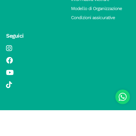
Modello di Organizzazione
Condizioni assicurative
Seguici
© 2019 Si Vola s.r.l. - Socio Unico - C.F./P.IVA 08326410720 - Via
Pietro Andrea Saccardo 9, 20134 Milano - capitale sociale versato