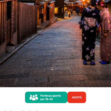
Partenza aperta
NOVITÀ
per
18-40